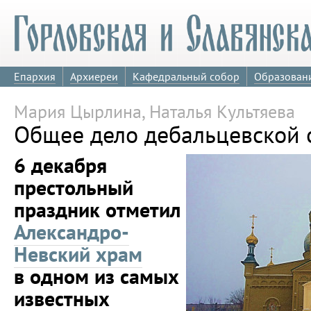
Епархия
Архиереи
Кафедральный собор
Образован
Мария Цырлина, Наталья Культяева
Общее дело дебальцевской
6 декабря
престольный
праздник отметил
Александро-
Невский храм
в одном из самых
известных