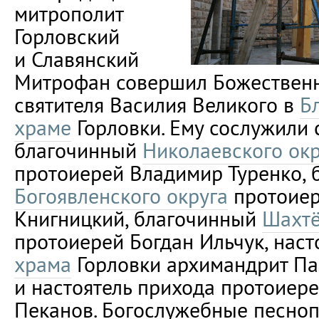
митрополит
Горловский
и Славянский
Митрофан совершил Божествен
святителя Василия Великого в
Б
храме
Горловки. Ему сослужили 
благочинный
Николаевского окр
протоиерей Владимир Туренко, 
Богоявленского округа
протоиер
Книгницкий, благочинный
Шахтё
протоиерей Богдан Ильчук, наст
храма
Горловки архимандрит Па
и настоятель прихода протоиер
Пеканов. Богослужебные песно