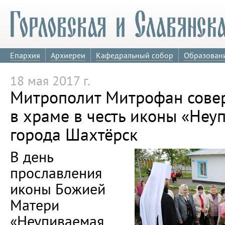
Епархия
Архиереи
Кафедральный собор
Образован
18 мая 2017 г.
Митрополит Митрофан сове
в храме в честь иконы «Не
города Шахтёрск
В день
прославления
иконы Божией
Матери
«Неупиваемая