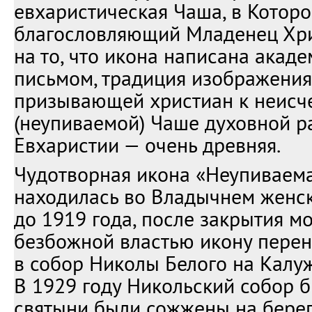
евхаристическая Чаша, в Котор
благословляющий Младенец Хри
на то, что икона написана акад
письмом, традиция изображения
призывающей христиан к неисч
(неупиваемой) Чаше духовной р
Евхаристии — очень древняя.
Чудотворная икона «Неупиваем
находилась во Владычнем женс
до 1919 года, после закрытия м
безбожной властью икону перен
в собор Николы Белого на Калуж
В 1929 году Никольский собор б
святыни были сожжены на берег