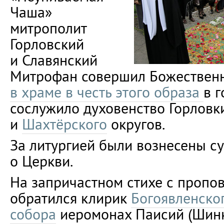
Чаша»
митрополит
Горловский
и Славянский
Митрофан совершил Божествен
в храме в честь этого образа
в 
сослужило духовенство Горловк
и
Шахтёрского
округов.
За литургией были вознесены с
о Церкви.
На запричастном стихе с пропо
обратился клирик
Богоявленско
собора
иеромонах Паисий (Шинк