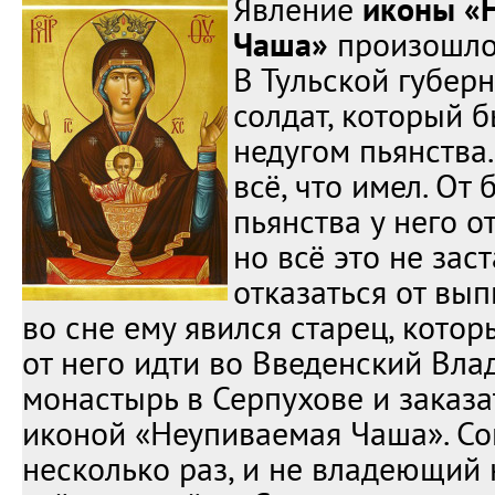
Явление
иконы «
Чаша»
произошло 
В Тульской губер
солдат, который 
недугом пьянства
всё, что имел. От
пьянства у него о
но всё это не зас
отказаться от вы
во сне ему явился старец, кото
от него идти во Введенский Вл
монастырь в Серпухове и заказа
иконой «Неупиваемая Чаша». Со
несколько раз, и не владеющий 