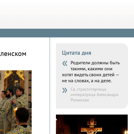
вленском
Цитата дня
«
Родители должны быть
такими, какими они
хотят видеть своих детей —
не на словах, а на деле.
»
Св. страстотерпица
императрица Александра
Романова