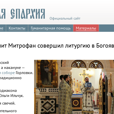
Официальный сайт
ие
Контакты
Гуманитарная помощь
Материалы
лит Митрофан совершил литургию в Богоя
вский
 а накануне —
м соборе
Горловки.
традиционно
тодиакона
льги Ильчук.
 свечей.
ительного