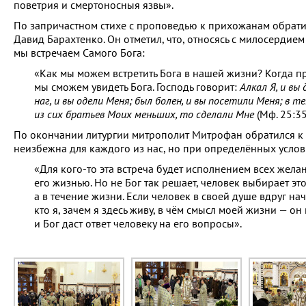
поветрия и смертоносныя язвы».
По запричастном стихе с проповедью к прихожанам обрат
Давид Барахтенко. Он отметил, что, относясь с милосердием
мы встречаем Самого Бога:
«Как мы можем встретить Бога в нашей жизни? Когда пр
мы сможем увидеть Бога. Господь говорит:
Алкал Я, и вы
наг, и вы одели Меня; был болен, и вы посетили Меня; в 
из сих братьев Моих меньших, то сделали Мне
(Мф. 25:35
По окончании литургии митрополит Митрофан обратился к
неизбежна для каждого из нас, но при определённых усло
«Для кого-то эта встреча будет исполнением всех желан
его жизнью. Но не Бог так решает, человек выбирает это
а в течение жизни. Если человек в своей душе вдруг на
кто я, зачем я здесь живу, в чём смысл моей жизни — он
и Бог даст ответ человеку на его вопросы».