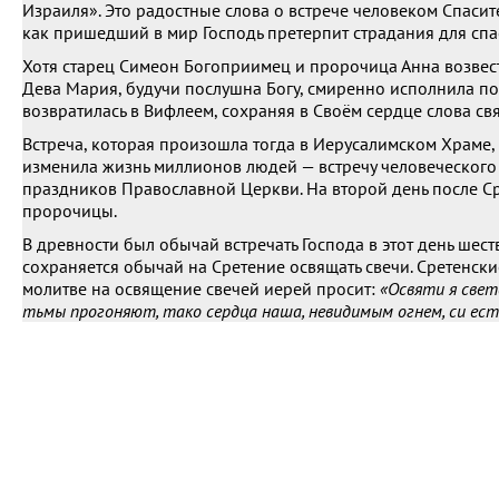
Израиля». Это радостные слова о встрече человеком Спасит
как пришедший в мир Господь претерпит страдания для спа
Хотя старец Симеон Богоприимец и пророчица Анна возвест
Дева Мария, будучи послушна Богу, смиренно исполнила п
возвратилась в Вифлеем, сохраняя в Своём сердце слова с
Встреча, которая произошла тогда в Иерусалимском Храме, 
изменила жизнь миллионов людей — встречу человеческого 
праздников Православной Церкви. На второй день после С
пророчицы.
В древности был обычай встречать Господа в этот день ше
сохраняется обычай на Сретение освящать свечи. Сретенск
молитве на освящение свечей иерей просит:
«Освяти я свет
тьмы прогоняют, тако сердца наша, невидимым огнем, си ес