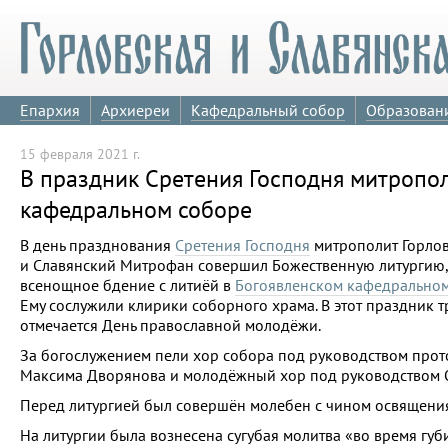
Епархия
Архиереи
Кафедральный собор
Образован
15 февраля 2021 г.
В праздник Сретения Господня митропо
кафедральном соборе
В день празднования
Сретения Господня
митрополит Горло
и Славянский Митрофан совершил Божественную литургию,
всенощное бдение с литиёй в
Богоявленском кафедрально
Ему сослужили клирики соборного храма. В этот праздник 
отмечается День православной молодёжи.
За богослужением пели хор собора под руководством про
Максима Дворянова и молодёжный хор под руководством О
Перед литургией был совершён молебен с чином освящения
На литургии была вознесена сугубая молитва «во время губ