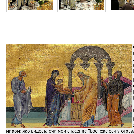
миром: яко видеста очи мои спасение Твое, еже еси уготова