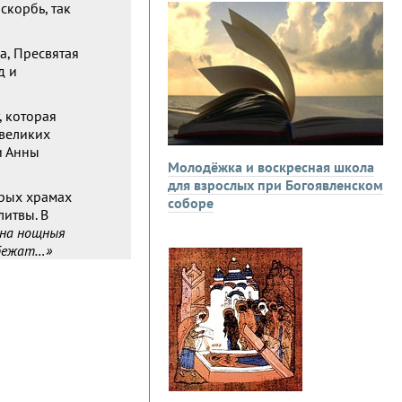
скорбь, так
а, Пресвятая
д и
, которая
 великих
и Анны
Молодёжка и воскресная школа
для взрослых при Богоявленском
орых храмах
соборе
литвы. В
нна нощныя
збежат…»