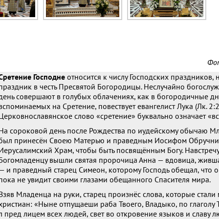
Фо
Сретение Господне
относится к числу Господских праздников, н
праздник в честь Пресвятой Богородицы. Неслучайно богослуж
день совершают в голубых облачениях, как в богородичные дн
вспоминаемых на Сретение, повествует евангелист Лука (Лк. 2:
Церковнославянское слово «сретение» буквально означает «вс
На сороковой день после Рождества по иудейскому обычаю М
был принесён Своею Матерью и праведным Иосифом Обручни
Иерусалимский Храм, чтобы быть посвящённым Богу. Навстречу
Богомладенцу вышли святая пророчица Анна — вдовица, живша
— и праведный старец Симеон, которому Господь обещал, что он
пока не увидит своими глазами обещанного Спасителя мира.
Взяв Младенца на руки, старец произнёс слова, которые стали
христиан: «Ныне отпущаеши раба Твоего, Владыко, по глаголу Т
л пред лицем всех людей, свет во откровение языков и славу 