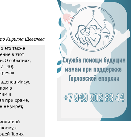
то Кирилла Щевелева
о это также
ение в этот
и. О событиях,
22–40).
треча».
ладенец Иисус
ком в
 им и
я при храме,
 не умрёт,
 молитвой
воему, с
людей Твоих