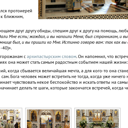
ился протоиерей
 к ближним,
ощаем друг другу обиды, спешим друг к другу на помощь, люби
 дали Мне есть; жаждал, и вы напоили Меня; был странником, и в
темнице был, и вы пришли ко Мне. Истинно говорю вам: так как вы
-40)».
 горожанам с
архипастырским словом
. Он напомнил, что встре
виях она может стать самым радостным событием нашей жизни:
ий, когда сбывается величайшая мечта, а для кого-то она стан
 сам. Бога человек может встретить не тогда, когда уже ничего 
чинает чувствовать некое беспокойство и искать ответы на са
 начинает делать те шаги, которые закончатся встречей, когда 