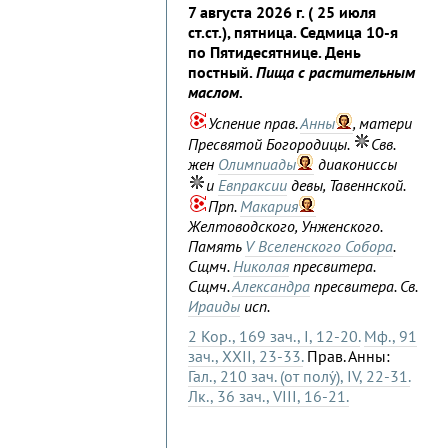
7 августа 2026 г. ( 25 июля
ст.ст.), пятница. Седмица 10-я
по Пятидесятнице. День
постный.
Пища с растительным
маслом.
Успение прав.
Анны
, матери
Пресвятой Богородицы.
Свв.
жен
Олимпиады
диакониссы
и
Евпраксии
девы, Тавеннской.
Прп.
Макария
Желтоводского, Унженского.
Память
V Вселенского Собора
.
Сщмч.
Николая
пресвитера.
Сщмч.
Александра
пресвитера. Св.
Ираиды
исп.
2 Кор., 169 зач., I, 12-20.
Мф., 91
зач., XXII, 23-33.
Прав. Анны:
Гал., 210 зач. (от полу́), IV, 22-31.
Лк., 36 зач., VIII, 16-21.