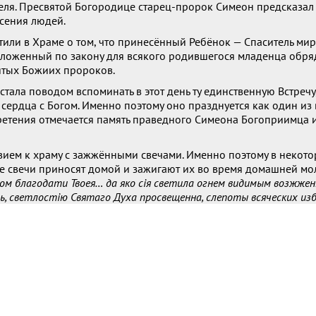
еля. Пресвятой Богородице старец-пророк Симеон предсказал 
сения людей.
или в Храме о том, что принесённый Ребёнок — Спаситель мир
оложенный по закону для всякого родившегося младенца обря
вятых Божиих пророков.
стала поводом вспоминать в этот день ту единственную Встречу
сердца с Богом. Именно поэтому оно празднуется как один из
ретения отмечается память праведного Симеона Богоприимца 
ствием к храму с зажжёнными свечами. Именно поэтому в некот
ие свечи приносят домой и зажигают их во время домашней мо
ом благодати Твоея… да яко сiя светила огнем видимым возжже
ть, светлостiю Святаго Духа просвещенна, слепоты всяческих и