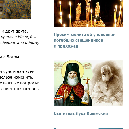
м друг друга,
Просим молитв об упокоении
ы приняли Меня; был
погибших священников
 сделали это одному
и прихожан
ча с Богом
ет судом над всей
нельзя изменить,
мые важные вопросы:
человек познает Бога
Святитель Лука Крымский