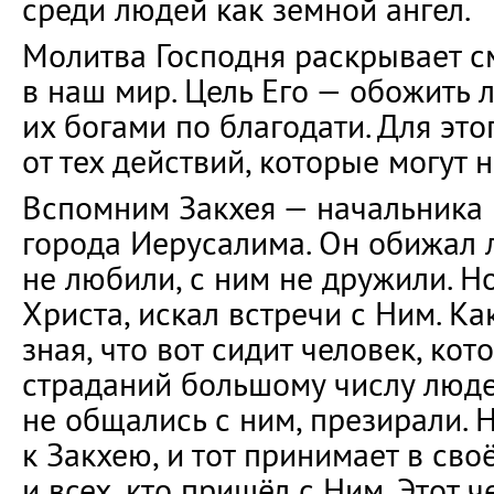
среди людей как земной ангел.
Молитва Господня раскрывает с
в наш мир. Цель Его — обожить 
их богами по благодати. Для это
от тех действий, которые могут 
Вспомним Закхея — начальника
города Иерусалима. Он обижал 
не любили, с ним не дружили. Но
Христа, искал встречи с Ним. Ка
зная, что вот сидит человек, ко
страданий большому числу люд
не общались с ним, презирали. 
к Закхею, и тот принимает в св
и всех, кто пришёл с Ним. Этот ч