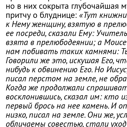
но в них сокрыта глубочайшая 
притчу о блуднице:
«Тут книжни
к Нему женщину, взятую в прелю
ее посреди, сказали Ему: Учите
взята в прелюбодеянии; а Моисе
нам побивать таких камнями: Т
Говорили же это, искушая Его, ч
нибудь к обвинению Его. Но Иисус
писал перстом на земле, не обр
Когда же продолжали спрашивать
восклонившись, сказал им: кто из
первый брось на нее камень. И о
низко, писал на земле. Они же, у
обличаемы совестью, стали уход