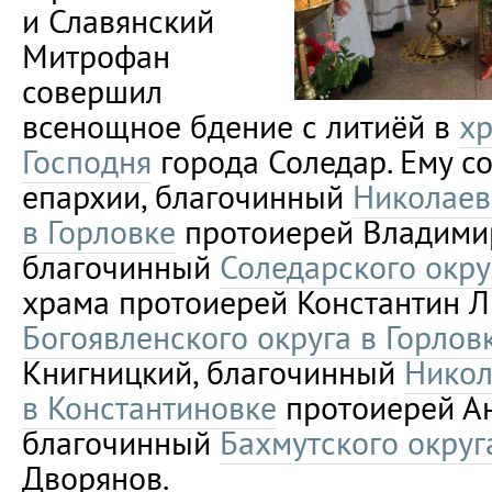
и Славянский
Митрофан
совершил
всенощное бдение с литиёй в
х
Господня
города Соледар. Ему с
епархии, благочинный
Николаев
в Горловке
протоиерей Владимир
благочинный
Соледарского окру
храма протоиерей Константин Л
Богоявленского округа в Горлов
Книгницкий, благочинный
Никол
в Константиновке
протоиерей Ан
благочинный
Бахмутского округ
Дворянов.