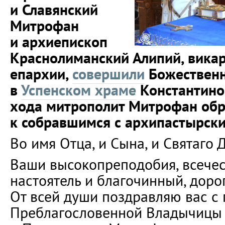
и Славянский
Митрофан
и архиепископ
Краснолиманский Алипий, викар
епархии,
совершили
Божественн
в
Успенском храме
Константинов
хода митрополит Митрофан обр
к собравшимся с архипастырск
Во имя Отца, и Сына, и Святаго 
Ваши высокопреподобия, всечес
настоятель и благочинный, дорог
От всей души поздравляю вас с
Преблагословенной Владычицы