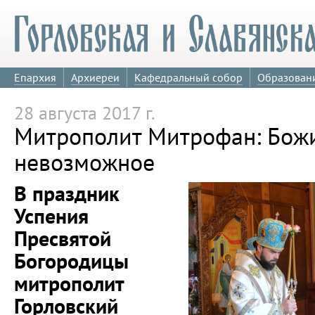
Епархия
Архиереи
Кафедральный собор
Образован
28 августа 2017 г.
Митрополит Митрофан: Бож
невозможное
В праздник
Успения
Пресвятой
Богородицы
митрополит
Горловский