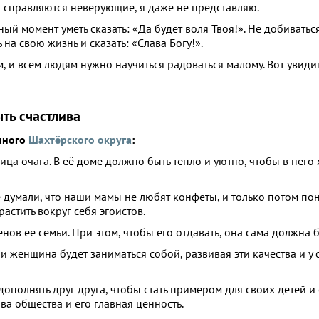
ак справляются неверующие, я даже не представляю.
й момент уметь сказать: «Да будет воля Твоя!». Не добиваться
на свою жизнь и сказать: «Слава Богу!».
, и всем людям нужно научиться радоваться малому. Вот увидит
ть счастлива
инного
Шахтёрского округа
:
ца очага. В её доме должно быть тепло и уютно, чтобы в него 
думали, что наши мамы не любят конфеты, и только потом понял
астить вокруг себя эгоистов.
нов её семьи. При этом, чтобы его отдавать, она сама должна б
ли женщина будет заниматься собой, развивая эти качества и у 
полнять друг друга, чтобы стать примером для своих детей и с
ва общества и его главная ценность.