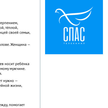
терпением,
й, тёплой,
ицей своей семьи,
голове. Женщина —
ев носит ребёнка
имому мужчине.
я.
ет нужно —
ейной жизни,
ежду, помогает