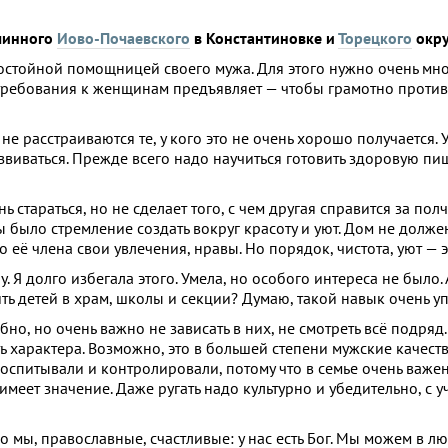
очинного
Иово-Почаевского
в Константиновке и
Торецкого
окру
остойной помощницей своего мужа. Для этого нужно очень мно
е требования к женщинам предъявляет — чтобы грамотно проти
не расстраиваются те, у кого это не очень хорошо получается. 
развиваться. Прежде всего надо научиться готовить здоровую пи
 стараться, но не сделает того, с чем другая справится за полч
ы было стремление создать вокруг красоту и уют. Дом не долже
 её члена свои увлечения, нравы. Но порядок, чистота, уют — э
Я долго избегала этого. Умела, но особого интереса не было. 
ить детей в храм, школы и секции? Думаю, такой навык очень у
обно, но очень важно не зависать в них, не смотреть всё подр
 характера. Возможно, это в большей степени мужские качества
оспитывали и контролировали, потому что в семье очень важе
меет значение. Даже ругать надо культурно и убедительно, с уч
Но мы, православные, счастливые: у нас есть Бог. Мы можем в л