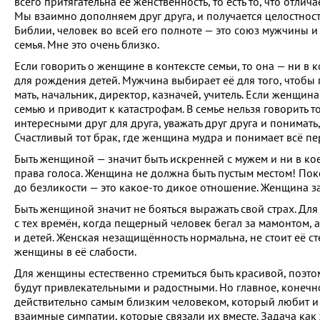
всего притягательна её женственность, то есть то, что отличае
Мы взаимно дополняем друг друга, и получается целостность
Библии, человек во всей его полноте — это союз мужчины и
семья. Мне это очень близко.
Если говорить о женщине в контексте семьи, то она — ни в 
для рождения детей. Мужчина выбирает её для того, чтобы п
мать, начальник, директор, казначей, учитель. Если женщина
семью и приводит к катастрофам. В семье нельзя говорить т
интересными друг для друга, уважать друг друга и понимать, 
Счастливый тот брак, где женщина мудра и понимает всё п
Быть женщиной — значит быть искренней с мужем и ни в кое
права голоса. Женщина не должна быть пустым местом! Покор
до безликости — это какое-то дикое отношение. Женщина за
Быть женщиной значит не бояться выражать свой страх. Для
с тех времён, когда пещерный человек бегал за мамонтом, а 
и детей. Женская незащищённость нормальна, не стоит её ст
женщины в её слабости.
Для женщины естественно стремиться быть красивой, поэтому
будут привлекательными и радостными. Но главное, конечн
действительно самым близким человеком, который любит и 
взаимные симпатии, которые связали их вместе. Задача как 