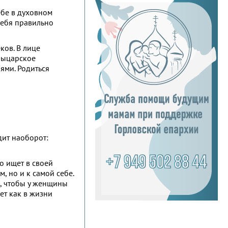
ебе в духовном
 себя правильно
ков. В лице
рыцарское
ями. Родиться
дит наоборот:
о ищет в своей
, но и к самой себе.
о, чтобы у женщины
ет как в жизни