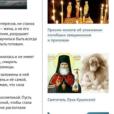
нтересов, не станок
— жена, а не его
Просим молитв об упокоении
шения, разрушает
погибших священников
аучиться быть всегда
и прихожан
быть готовым.
инилась и не имеет
, смирить
границы.
и заложены в ней
ель и её самой,
маю, что сила
косметикой. Пусть
Святитель Лука Крымский
рной, чтобы стала
 не растоптали