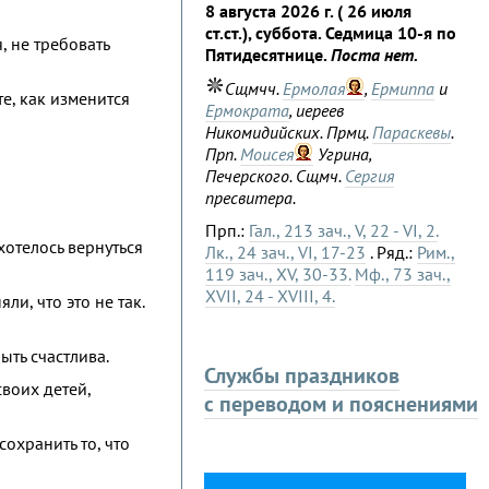
8 августа 2026 г. ( 26 июля
ст.ст.), суббота. Седмица 10-я по
, не требовать
Пятидесятнице.
Поста нет.
Сщмчч.
Ермолая
,
Ермиппа
и
е, как изменится
Ермократа
, иереев
Никомидийских. Прмц.
Параскевы
.
Прп.
Моисея
Угрина,
Печерского. Сщмч.
Сергия
пресвитера.
Прп.:
Гал., 213 зач., V, 22 - VI, 2.
хотелось вернуться
Лк., 24 зач., VI, 17-23
. Ряд.:
Рим.,
119 зач., XV, 30-33.
Мф., 73 зач.,
XVII, 24 - XVIII, 4.
и, что это не так.
ыть счастлива.
Службы праздников
своих детей,
с переводом и пояснениями
охранить то, что