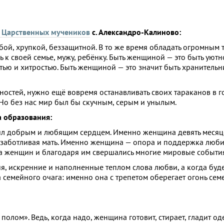
х Царственных мучеников
с. Александро-Калиново:
бой, хрупкой, беззащитной. В то же время обладать огромным 
к своей семье, мужу, ребёнку. Быть женщиной — это быть уютно
тью и хитростью. Быть женщиной — это значит быть хранительн
остей, нужно ещё вовремя останавливать своих тараканов в 
 Но без нас мир был бы скучным, серым и унылым.
а образования:
л добрым и любящим сердцем. Именно женщина девять месяц
и заботливая мать. Именно женщина — опора и поддержка люб
за женщин и благодаря им свершались многие мировые событи
, искренние и наполненные теплом слова любви, а когда буд
 семейного очага: именно она с трепетом оберегает огонь сем
лом». Ведь, когда надо, женщина готовит, стирает, гладит од