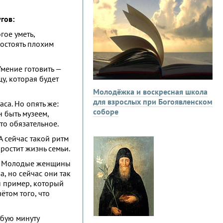
гов:
гое уметь,
востоять плохим
Умение готовить —
щу, которая будет
Молодёжка и воскресная школа
для взрослых при Богоявленском
аса. Но опять же:
соборе
н быть музеем,
то обязательное.
А сейчас такой ритм
простит жизнь семьи.
яд. Молодые женщины
, но сейчас они так
н пример, который
ётом того, что
юбую минуту