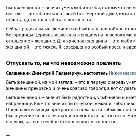
Быть женщиной — значит уметь любить себя, потому что не м
смысле — это заботиться о своей бессмертной душе, идти к с
подать, адекватная забота о внешности.
Сейчас радикальные феминистки бьются за достойное отнош
Богородицы Церковь возвысила женщину на невероятную в
отношение к женщине. Для христиан женщина — это любима
женщиной — это тяжёлый, совершенно особый крест, и аде
Отпускать то, на что невозможно повлиять
Священник Димитрий Паламарчук, настоятель
Николаевск
Быть женщиной, на мой взгляд, — это в первую очередь умет
женщины прекрасно и очень красиво говорят, а вот слушать
Быть женщиной — значит быть радостной, улыбчивой и имет
избраннице. Ещё это значит быть чуткой, нежной, заботлив
Представительницы прекрасного пола часто забывают об эт
было умение переключаться и отпускать то, на что невозмож
в целом, так и в семейных отношениях в частности.