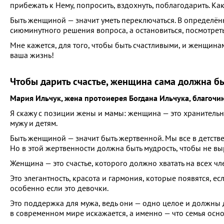
прибежать к Нему, попросить, вздохнуть, поблагодарить. К
Быть женщиной — значит уметь переключаться. В определённы
сиюминутного решения вопроса, а остановиться, посмотреть 
Мне кажется, для того, чтобы быть счастливыми, и женщинам
ваша жизнь!
Чтобы дарить счастье, женщина сама должна бы
Мария Ильчук, жена протоиерея Богдана Ильчука, благоч
Я скажу с позиции жены и мамы: женщина — это хранительни
мужу и детям.
Быть женщиной — значит быть жертвенной. Мы все в детстве 
Но в этой жертвенности должна быть мудрость, чтобы не выр
Женщина — это счастье, которого должно хватать на всех чле
Это элегантность, красота и гармония, которые появятся, ес
особенно если это девочки.
Это поддержка для мужа, ведь они — одно целое и должны до
в современном мире искажается, а именно — что семья осно