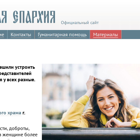
Официальный сайт
ие
Контакты
Гуманитарная помощь
Материалы
решили устроить
редставителей
 у всех разные.
ого храма
г.
сти, доброты,
 в женщине более