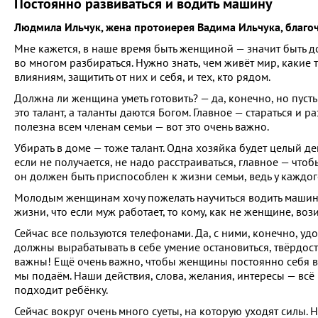
Постоянно развиваться и водить машину
Людмила Ильчук, жена протоиерея Вадима Ильчука, благ
Мне кажется, в наше время быть женщиной — значит быть д
во многом разбираться. Нужно знать, чем живёт мир, каки
влияниям, защитить от них и себя, и тех, кто рядом.
Должна ли женщина уметь готовить? — да, конечно, но пусть 
это талант, а таланты даются Богом. Главное — стараться и 
полезна всем членам семьи — вот это очень важно.
Убирать в доме — тоже талант. Одна хозяйка будет целый день
если не получается, не надо расстраиваться, главное — чтоб
он должен быть приспособлен к жизни семьи, ведь у каждого
Молодым женщинам хочу пожелать научиться водить машину. 
жизни, что если муж работает, то кому, как не женщине, воз
Сейчас все пользуются телефонами. Да, с ними, конечно, уд
должны вырабатывать в себе умение остановиться, твёрдость
важны! Ещё очень важно, чтобы женщины постоянно себя в
мы подаём. Наши действия, слова, желания, интересы — всё и
подходит ребёнку.
Сейчас вокруг очень много суеты, на которую уходят силы. 