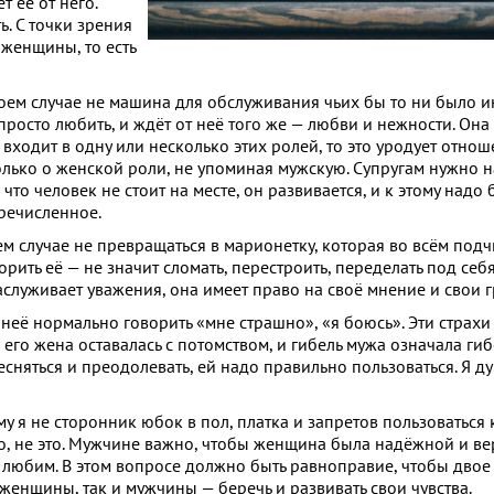
т её от него.
. С точки зрения
 женщины, то есть
коем случае не машина для обслуживания чьих бы то ни было и
росто любить, и ждёт от неё того же — любви и нежности. Она 
 входит в одну или несколько этих ролей, то это уродует отно
олько о женской роли, не упоминая мужскую. Супругам нужно н
что человек не стоит на месте, он развивается, и к этому надо 
еречисленное.
м случае не превращаться в марионетку, которая во всём подч
ить её — не значит сломать, перестроить, переделать под себя
служивает уважения, она имеет право на своё мнение и свои 
 неё нормально говорить «мне страшно», «я боюсь». Эти страх
его жена оставалась с потомством, и гибель мужа означала гиб
есняться и преодолевать, ей надо правильно пользоваться. Я ду
 я не сторонник юбок в пол, платка и запретов пользоваться 
о, не это. Мужчине важно, чтобы женщина была надёжной и ве
любим. В этом вопросе должно быть равноправие, чтобы двое
женщины, так и мужчины — беречь и развивать свои чувства.