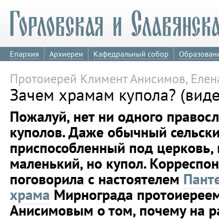
Епархия
Архиереи
Кафедральный собор
Образован
Протоиерей Климент Анисимов, Елен
Зачем храмам купола? (виде
Пожалуй, нет ни одного правос
куполов. Даже обычный сельски
приспособленный под церковь, 
маленький, но купол. Корреспо
поговорила с настоятелем
Пант
храма
Мирнограда протоиерее
Анисимовым о том, почему на 