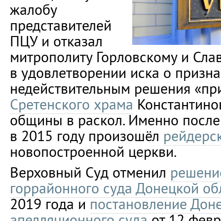
жалобу
представителей
ПЦУ и отказал
митрополиту Горловскому и Сл
в удовлетворении иска о призн
недействительным решения «пр
Сретенского храма
Константино
общины в раскол. Именно после
в 2015 году произошёл
рейдерск
новопостроенной церкви.
Верховный Суд отменил
решени
горрайонного суда Донецкой об
2019 года и
постановление Дон
апелляционного суда
от 12 февр