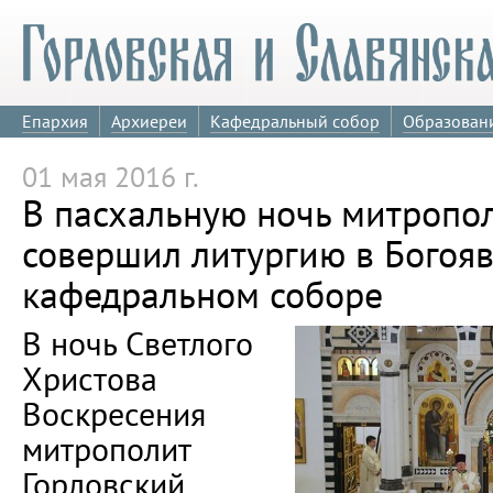
Епархия
Архиереи
Кафедральный собор
Образован
01 мая 2016 г.
В пасхальную ночь митропо
совершил литургию в Богоя
кафедральном соборе
В ночь Светлого
Христова
Воскресения
митрополит
Горловский