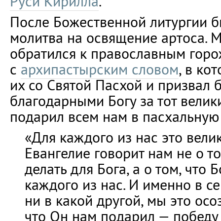
Руси Кирилла
.
После Божественной литургии 
молитва на освящение артоса. 
обратился к православным гор
с
архипастырским словом
, в ко
их со Святой Пасхой и призвал 
благодарными Богу за тот велик
подарил всем нам в пасхальную
«Для каждого из нас это вели
Евангелие говорит нам не о т
делать для Бога, а о том, что 
каждого из нас. И именно в с
ни в какой другой, мы это ос
что Он нам подарил — победу