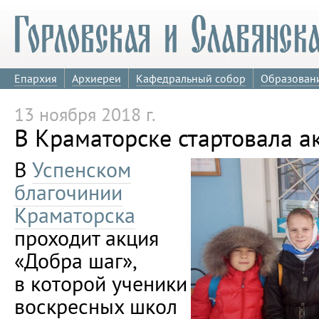
Епархия
Архиереи
Кафедральный собор
Образован
13 ноября 2018 г.
В Краматорске стартовала а
В
Успенском
благочинии
Краматорска
проходит акция
«Добра шаг»,
в которой ученики
воскресных школ