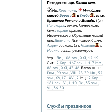
Пятидесятнице.
Поста нет.
Мц.
Христины
.
Мчч. блгвв.
князей
Бориса
и
Глеба
, во св.
Крещении Романа и Давида.
Прп.
Поликарпа
, архим. Печерского.
Свт.
Георгия
, архиеп.
Могилевского. Обретение мощей
прп.
Далмата
Исетского. Сщмч.
Алфея
диакона. Свв.
Николая
и
Иоанна
испп., пресвитеров.
Утр. -
Лк., 106 зач., XXI, 12-19.
Лит. -
2 Кор., 167 зач., I, 1-7.
Мф.,
88 зач., XXI, 43-46.
Блгвв. кнн.:
Рим., 99 зач., VIII, 28-39.
Ин., 52
зач., XV, 17 - XVI, 2.
Мц.:
2 Кор.,
181 зач., VI, 1-10.
Лк., 33 зач.,
VII, 36-50
.
Службы праздников