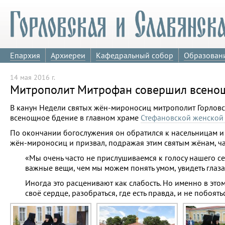
Епархия
Архиереи
Кафедральный собор
Образован
14 мая 2016 г.
Митрополит Митрофан совершил всенощ
В канун Недели святых жён-мироносиц митрополит Горлов
всенощное бдение в главном храме
Стефановской женской
По окончании богослужения он обратился к насельницам 
жён-мироносиц и призвал, подражая этим святым жёнам, ча
«Мы очень часто не прислушиваемся к голосу нашего се
важные вещи, чем мы можем понять умом, увидеть глаза
Иногда это расценивают как слабость. Но именно в это
своё сердце, разобраться, где есть правда, и не побоят