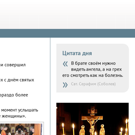
Цитата дня
«
В брате своём нужно
ии совершил
видеть ангела, а на грех
его смотреть как на болезнь.
»
их с днём святых
Свт. Серафим (Соболев)
гораздо более
й момент услышать
ые женщины».