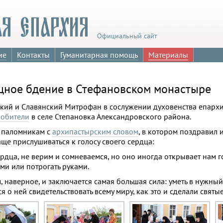
Официальный сайт
ие
Контакты
Гуманитарная помощь
Материалы
ное бдение в Стефановском монастыре
ский и Славянский Митрофан в сослужении духовенства епарх
 обители
в селе Степановка Александровского района.
и паломникам с
архипастырским словом
, в котором поздравил 
ще прислушиваться к голосу своего сердца:
рдца, не верим и сомневаемся, но оно иногда открывает нам 
ми или потрогать руками.
м, наверное, и заключается самая большая сила: уметь в нужны
ься о ней свидетельствовать всему миру, как это и сделали свят