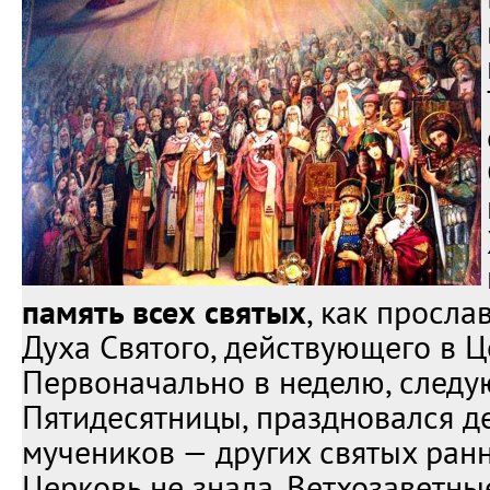
память всех святых
, как просла
Духа Святого, действующего в Ц
Первоначально в неделю, след
Пятидесятницы, праздновался де
мучеников — других святых ран
Церковь не знала. Ветхозаветны