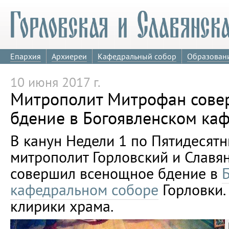
Епархия
Архиереи
Кафедральный собор
Образован
10 июня 2017 г.
Митрополит Митрофан сове
бдение в Богоявленском ка
В канун Недели 1 по Пятидесятни
митрополит Горловский и Слав
совершил всенощное бдение в
кафедральном соборе
Горловки.
клирики храма.