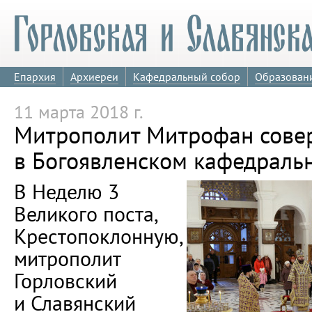
Епархия
Архиереи
Кафедральный собор
Образован
11 марта 2018 г.
Митрополит Митрофан сове
в Богоявленском кафедраль
В Неделю 3
Великого поста,
Крестопоклонную,
митрополит
Горловский
и Славянский