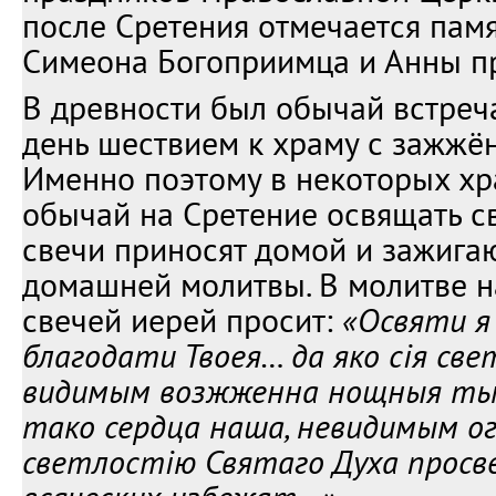
после Сретения отмечается пам
Симеона Богоприимца и Анны п
В древности был обычай встреча
день шествием к храму с зажжё
Именно поэтому в некоторых хр
обычай на Сретение освящать св
свечи приносят домой и зажигаю
домашней молитвы. В молитве 
свечей иерей просит:
«Освяти я
благодати Твоея… да яко сiя све
видимым возжженна нощныя ть
тако сердца наша, невидимым огн
светлостiю Святаго Духа просв