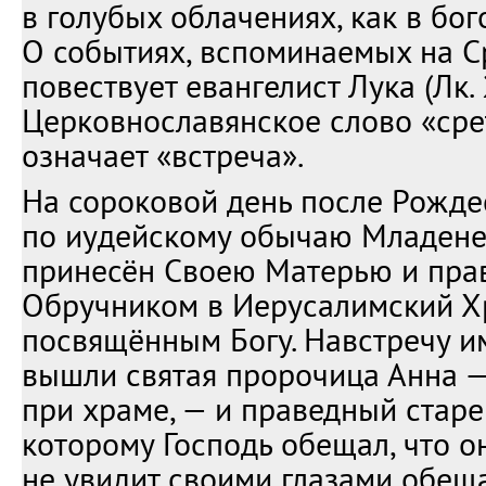
в голубых облачениях, как в бо
О событиях, вспоминаемых на С
повествует евангелист Лука (Лк. 
Церковнославянское слово «сре
означает «встреча».
На сороковой день после Рожде
по иудейскому обычаю Младене
принесён Своею Матерью и пр
Обручником в Иерусалимский Х
посвящённым Богу. Навстречу и
вышли святая пророчица Анна —
при храме, — и праведный старе
которому Господь обещал, что он
не увидит своими глазами обещ