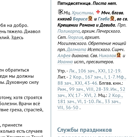
Пятидесятнице.
Поста нет.
Мц.
Христины
.
Мчч. блгвв.
князей
Бориса
и
Глеба
, во св.
Крещении Романа и Давида.
Прп.
ебя на добро.
Поликарпа
, архим. Печерского.
ень тяжело. Диавол
Свт.
Георгия
, архиеп.
лий. Здесь
Могилевского. Обретение мощей
прп.
Далмата
Исетского. Сщмч.
Алфея
диакона. Свв.
Николая
и
Иоанна
испп., пресвитеров.
ен обратиться
Утр. -
Лк., 106 зач., XXI, 12-19.
оведи мы должны
Лит. -
2 Кор., 167 зач., I, 1-7.
Мф.,
лы. Духовную силу
88 зач., XXI, 43-46.
Блгвв. кнн.:
Рим., 99 зач., VIII, 28-39.
Ин., 52
зач., XV, 17 - XVI, 2.
Мц.:
2 Кор.,
тому, хотя строятся
181 зач., VI, 1-10.
Лк., 33 зач.,
олезни. Врачи всё
VII, 36-50
.
вие греха, страстей,
, принести
Службы праздников
колько есть случаев