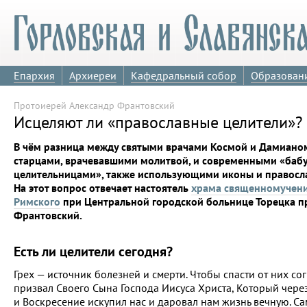
Епархия
Архиереи
Кафедральный собор
Образован
Протоиерей Александр Франтовский
Исцеляют ли «православные целители»?
В чём разница между святыми врачами Космой и Дамиан
старцами, врачевавшими молитвой, и современными «баб
целительницами», также использующими иконы и правосл
На этот вопрос отвечает настоятель
храма священномучени
Римского
при Центральной городской больнице Торецка п
Франтовский.
Есть ли целители сегодня?
Грех — источник болезней и смерти. Чтобы спасти от них с
призвал Своего Сына Господа Иисуса Христа, Который чере
и Воскресение искупил нас и даровал нам жизнь вечную. С