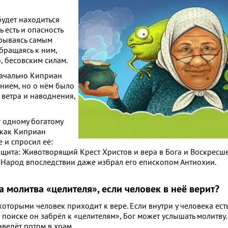
будет находиться
ь есть и опасность
крываясь самым
бращаясь к ним,
о, бесовским силам.
начально Киприан
нием, но о нём было
 ветра и наводнения,
г одному богатому
 как Киприан
е и спросил её:
ащита: Животворящий Крест Христов и вера в Бога и Воскресше
 Народ впоследствии даже избрал его епископом Антиохии.
а молитва «целителя», если человек в неё верит?
 которыми человек приходит к вере. Если внутри у человека ес
м поиске он забрёл к «целителям», Бог может услышать молитву.
иведёт потом в храм.