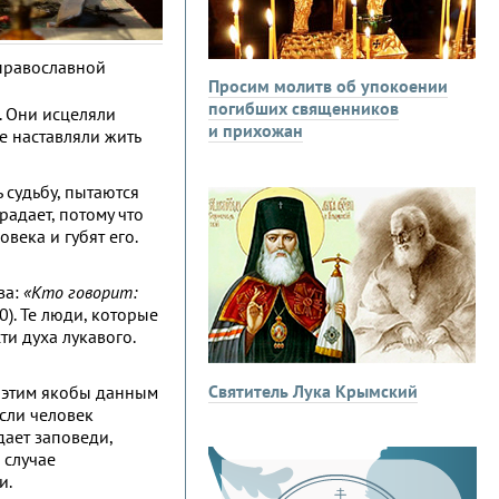
православной
Просим молитв об упокоении
погибших священников
. Они исцеляли
и прихожан
е наставляли жить
 судьбу, пытаются
радает, потому что
века и губят его.
ва:
«Кто говорит:
20). Те люди, которые
ти духа лукавого.
Святитель Лука Крымский
т этим якобы данным
сли человек
дает заповеди,
 случае
и.