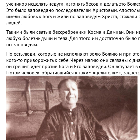
учеников исцелять недуги, изгонять бесов и делать это Бож
Это было заповедано последователям Христовым. Апостолы,
имели любовь к Богу и жили по заповедям Христа, стяжали о
людей.
Такими были святые бессребреники Косма и Дамиан. Они на
любую болезнь души и тела. Для этого им достаточно было п
по заповедям.
Но есть люди, которые не исполняют волю Божию и при этом
кого-то приворожить к себе. Через магию они связаны с диа
он грешит, идёт против Бога и Его заповедей. Он вступает 
Потом человек, обратившийся к таким «целителям», задаётс