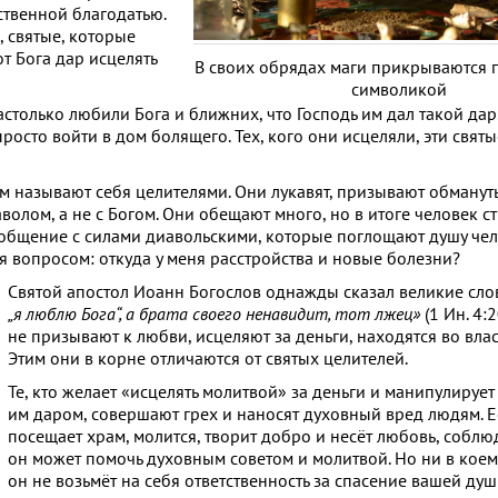
ественной благодатью.
 святые, которые
т Бога дар исцелять
В своих обрядах маги прикрываются 
символикой
столько любили Бога и ближних, что Господь им дал такой дар
росто войти в дом болящего. Тех, кого они исцеляли, эти святы
 называют себя целителями. Они лукавят, призывают обмануть
волом, а не с Богом. Они обещают много, но в итоге человек ст
в общение с силами диавольскими, которые поглощают душу чело
я вопросом: откуда у меня расстройства и новые болезни?
Святой апостол Иоанн Богослов однажды сказал великие сло
„я люблю Бога“, а брата своего ненавидит, тот лжец»
(1 Ин. 4:
не призывают к любви, исцеляют за деньги, находятся во влас
Этим они в корне отличаются от святых целителей.
Те, кто желает «исцелять молитвой» за деньги и манипулируе
им даром, совершают грех и наносят духовный вред людям. Е
посещает храм, молится, творит добро и несёт любовь, соблю
он может помочь духовным советом и молитвой. Но ни в коем
он не возьмёт на себя ответственность за спасение вашей душ