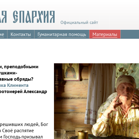
Официальный сайт
ие
Контакты
Гуманитарная помощь
Материалы
ом, преподобными
ушками-
авные обряды?
ка Климента
ротоиерей Александр
огрешивших людей, Бог
з Своё распятие
ам Господь призывал