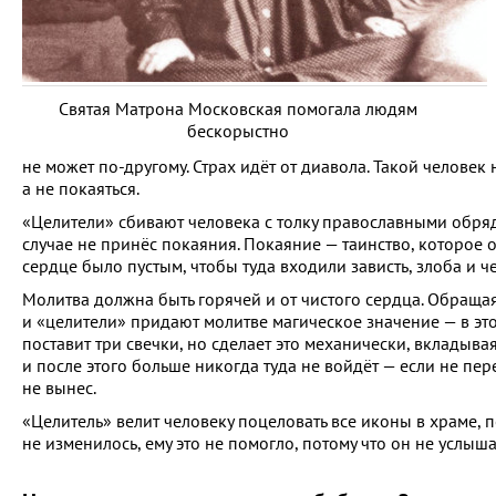
Святая Матрона Московская помогала людям
бескорыстно
не может по-другому. Страх идёт от диавола. Такой человек 
а не покаяться.
«Целители» сбивают человека с толку православными обрядам
случае не принёс покаяния. Покаяние — таинство, которое 
сердце было пустым, чтобы туда входили зависть, злоба и ч
Молитва должна быть горячей и от чистого сердца. Обраща
и «целители» придают молитве магическое значение — в это
поставит три свечки, но сделает это механически, вкладыва
и после этого больше никогда туда не войдёт — если не пер
не вынес.
«Целитель» велит человеку поцеловать все иконы в храме, 
не изменилось, ему это не помогло, потому что он не услыш