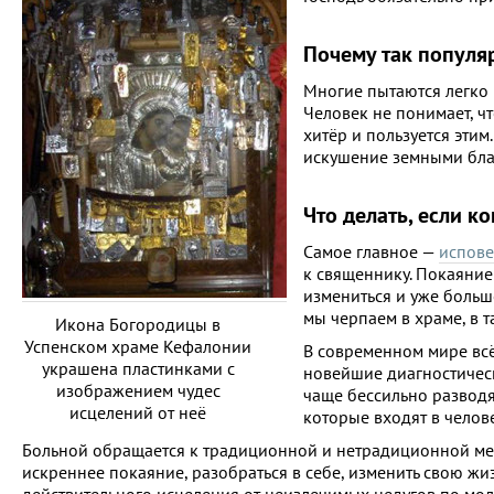
Почему так популя
Многие пытаются легко 
Человек не понимает, ч
хитёр и пользуется эти
искушение земными бла
Что делать, если к
Самое главное —
испове
к священнику. Покаяние
измениться и уже больш
мы черпаем в храме, в 
Икона Богородицы в
Успенском храме Кефалонии
В современном мире всё 
украшена пластинками с
новейшие диагностическ
изображением чудес
чаще бессильно разводят
исцелений от неё
которые входят в челов
Больной обращается к традиционной и нетрадиционной меди
искреннее покаяние, разобраться в себе, изменить свою жизн