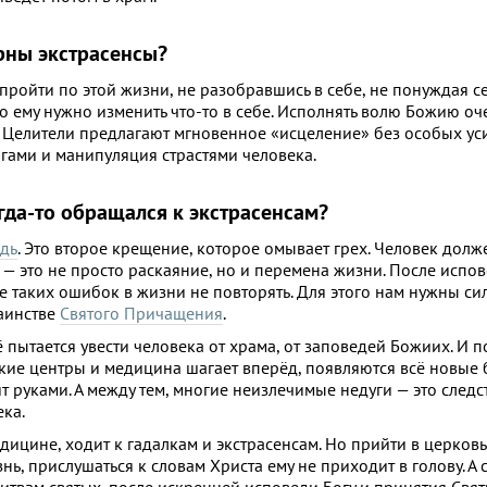
рны экстрасенсы?
пройти по этой жизни, не разобравшись в себе, не понуждая с
то ему нужно изменить что-то в себе. Исполнять волю Божию оч
м. Целители предлагают мгновенное «исцеление» без особых уси
гами и манипуляция страстями человека.
огда-то обращался к экстрасенсам?
дь
. Это второе крещение, которое омывает грех. Человек долж
 — это не просто раскаяние, но и перемена жизни. После исп
е таких ошибок в жизни не повторять. Для этого нам нужны си
таинстве
Святого Причащения
.
пытается увести человека от храма, от заповедей Божиих. И по
ие центры и медицина шагает вперёд, появляются всё новые б
 руками. А между тем, многие неизлечимые недуги — это следст
ека.
цине, ходит к гадалкам и экстрасенсам. Но прийти в церковь
ь, прислушаться к словам Христа ему не приходит в голову. А с