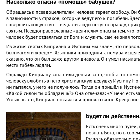
Насколько опасна «помощь» бабушек?
Обращаясь к псевдоцелителям, человек теряет свободу. Он 
в зависимости у страхов, которые ведут его к погибели. Здес
совершить кощунство — ведь эти люди несут неправду, при
святым. Псевдоправославные «целители» опасны тем, что, о
человек будет отдаляться от Бога и служить, сам не зная тог
Из жития святых Киприана и Иустины мы знаем, что перво
был магом и жрецом. Язычники приходили к нему за исцеле
сказано, что он был даже другом диавола. Он умел насылать
нести гибель людям.
Однажды Киприану заплатили деньги за то, чтобы тот помо
человеку влюбить в него христианскую девушку Иустину. Но
ни пытался, у него не получилось. Тогда он пришёл к Иустин
«Какой силой ты обладаешь?» Она отвечала: «У меня есть з
Услышав это, Киприан покаялся и принял святое Крещение.
Будет ли действенн
Есть очень много путей,
познать Бога, но в своё
Господь обязательно пр