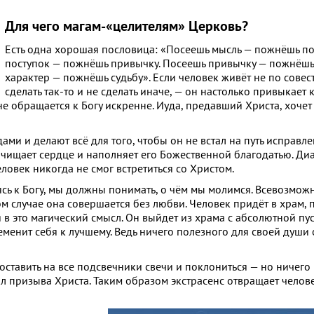
Для чего магам-«целителям» Церковь?
Есть одна хорошая пословица: «Посеешь мысль — пожнёшь по
поступок — пожнёшь привычку. Посеешь привычку — пожнёшь
характер — пожнёшь судьбу». Если человек живёт не по совест
сделать так-то и не сделать иначе, — он настолько привыкает к
не обращается к Богу искренне. Иуда, предавший Христа, хочет 
и и делают всё для того, чтобы он не встал на путь исправле
очищает сердце и наполняет его Божественной благодатью. Диа
еловек никогда не смог встретиться со Христом.
ясь к Богу, мы должны понимать, о чём мы молимся. Всевозмож
м случае она совершается без любви. Человек придёт в храм, 
я в это магический смысл. Он выйдет из храма с абсолютной пу
еменит себя к лучшему. Ведь ничего полезного для своей души 
поставить на все подсвечники свечи и поклониться — но ничего
ал призыва Христа. Таким образом экстрасенс отвращает челове