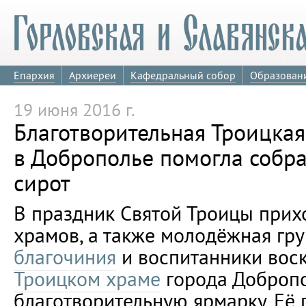
Епархия
Архиереи
Кафедральный собор
Образован
19 июня 2016 г.
Благотворительная Троицка
в Доброполье помогла собра
сирот
В праздник Святой Троицы прих
храмов, а также молодёжная гр
благочиния
и воспитанники вос
Троицком храме
города Добропо
благотворительную ярмарку. Её 