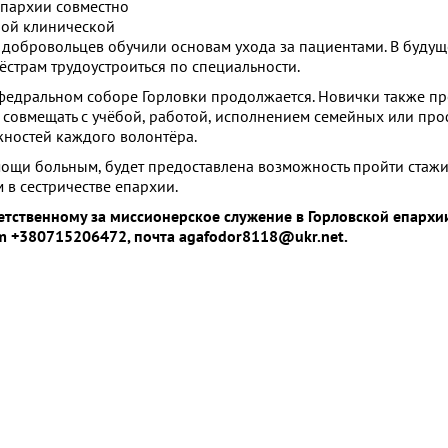
епархии совместно
ной клинической
 добровольцев обучили основам ухода за пациентами. В буду
страм трудоустроиться по специальности.
федральном соборе Горловки продолжается. Новички также пр
о совмещать с учёбой, работой, исполнением семейных или пр
жностей каждого волонтёра.
ощи больным, будет предоставлена возможность пройти стажи
 в сестричестве епархии.
ветственному за миссионерское служение в Горловской епарх
am +380715206472, почта agafodor8118@ukr.net.