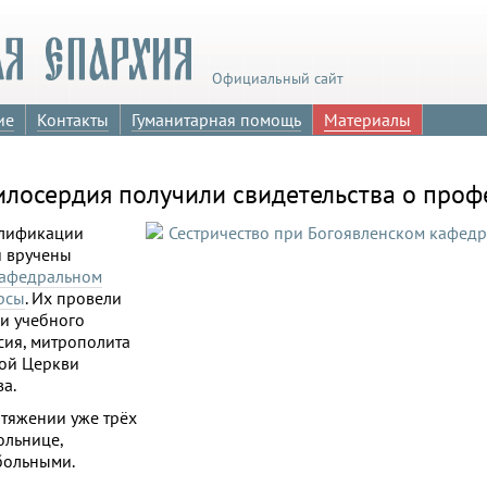
Официальный сайт
ие
Контакты
Гуманитарная помощь
Материалы
илосердия получили свидетельства о проф
алификации
и вручены
кафедральном
рсы
. Их провели
и учебного
сия, митрополита
ной Церкви
а.
отяжении уже трёх
ольнице,
больными.