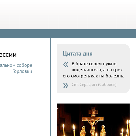
ессии
Цитата дня
«
В брате своём нужно
видеть ангела, а на грех
его смотреть как на болезнь.
»
Свт. Серафим (Соболев)