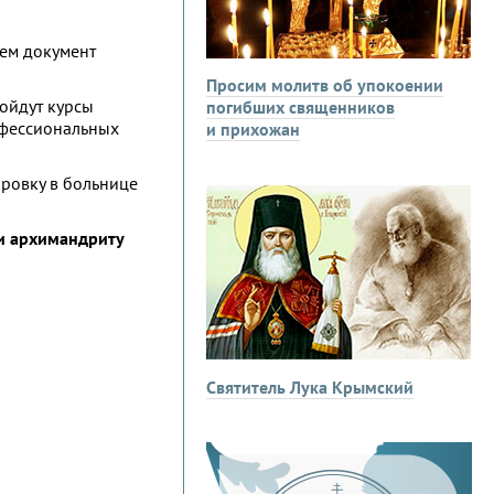
щем документ
Просим молитв об упокоении
ойдут курсы
погибших священников
офессиональных
и прихожан
ровку в больнице
ии архимандриту
Святитель Лука Крымский