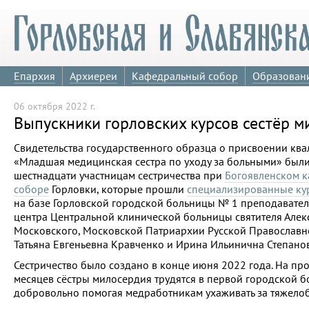
Епархия
Архиереи
Кафедральный собор
Образован
06 октября 2022 г.
Выпускники горловских курсов сестёр м
Свидетельства государственного образца о присвоении кв
«Младшая медицинская сестра по уходу за больными» был
шестнадцати участницам сестричества при
Богоявленском 
соборе
Горловки, которые прошли
специализированные ку
на базе Горловской городской больницы № 1 преподавател
центра Центральной клинической больницы святителя Алек
Московского, Московской Патриархии Русской Православ
Татьяна Евгеньевна Кравченко и Ирина Ильинична Степанов
Сестричество было создано в конце июня 2022 года. На пр
месяцев сёстры милосердия трудятся в первой городской б
добровольно помогая медработникам ухаживать за тяжело