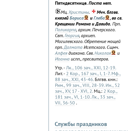
Пятидесятнице.
Поста нет.
Мц.
Христины
.
Мчч. блгвв.
князей
Бориса
и
Глеба
, во св.
Крещении Романа и Давида.
Прп.
Поликарпа
, архим. Печерского.
Свт.
Георгия
, архиеп.
Могилевского. Обретение мощей
прп.
Далмата
Исетского. Сщмч.
Алфея
диакона. Свв.
Николая
и
Иоанна
испп., пресвитеров.
Утр. -
Лк., 106 зач., XXI, 12-19.
Лит. -
2 Кор., 167 зач., I, 1-7.
Мф.,
88 зач., XXI, 43-46.
Блгвв. кнн.:
Рим., 99 зач., VIII, 28-39.
Ин., 52
зач., XV, 17 - XVI, 2.
Мц.:
2 Кор.,
181 зач., VI, 1-10.
Лк., 33 зач.,
VII, 36-50
.
Службы праздников