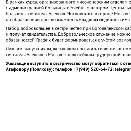
В рамках курса, организованного миссионерским отделом 
с администрацией больницы и Учебным центром Централь
больницы святителя Алексия Московского в городе Москве,
об образовании даст возможность младшим медицинским сё
Набор добровольцев в сестричество при Богоявленском ка
и получат свидетельства. Добровольческое служение можн
обязанностей. График будет формироваться с учётом возмо
Лучшим выпускникам, желающим посвятить свою жизнь пом
святителя Алексия в Москве с дальнейшим трудоустройством
Желающие вступить в сестричество могут обратиться к от
Агафодору (Полякову): телефон +7(949) 520-64-72, telegr