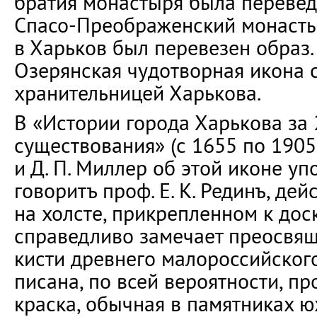
братия монастыря была перевед
Спасо-Преображенский монастыр
в Харьков был перевезен образ. 
Озерянская чудотворная икона 
хранительницей Харькова.
В «Истории города Харькова за 
существования» (с 1655 по 1905-
и Д. П. Миллер об этой иконе у
говоритъ проф. Е. К. Рединъ, де
на холсте, прикрепленном к доск
справедливо замечает преосвящ
кисти древнего малороссийског
писана, по всей вероятности, п
краска, обычная в памятниках ю