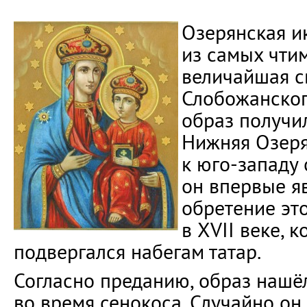
Озерянская и
из самых чти
величайшая с
Слобожанского
образ получил
Нижняя Озеря
к юго-западу 
он впервые я
обретение эт
в XVII веке, 
подвергался набегам татар.
Согласно преданию, образ нашёл
во время сенокоса. Случайно он 