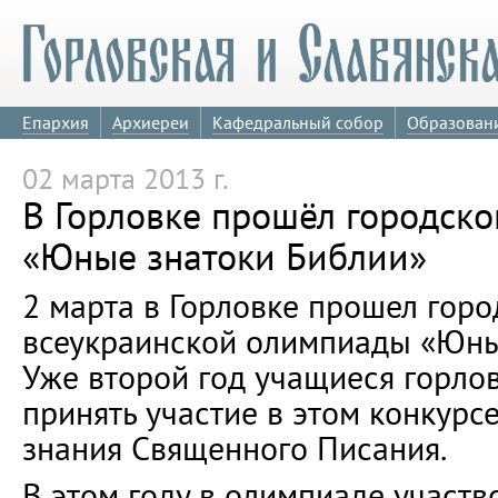
Епархия
Архиереи
Кафедральный собор
Образован
02 марта 2013 г.
В Горловке прошёл городск
«Юные знатоки Библии»
2 марта в Горловке прошел горо
всеукраинской олимпиады «Юны
Уже второй год учащиеся горло
принять участие в этом конкурс
знания Священного Писания.
В этом году в олимпиаде участв