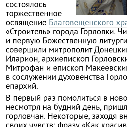
состоялось
торжественное
освящение
Благовещенского хр
«Строитель» города Горловки. Ч
и первую Божественную литург
совершили митрополит Донецки
Иларион, архиепископ Горловск
Митрофан и епископ Макеевски
в сослужении духовенства Горл
епархий.
В первый раз помолиться в нов
несмотря на будний день, приш
горловчан. Некоторые, заходя в
своих чувств: фразу «Как краси