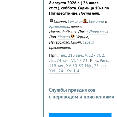
8 августа 2026 г. ( 26 июля
ст.ст.), суббота. Седмица 10-я по
Пятидесятнице.
Поста нет.
Сщмчч.
Ермолая
,
Ермиппа
и
Ермократа
, иереев
Никомидийских. Прмц.
Параскевы
.
Прп.
Моисея
Угрина,
Печерского. Сщмч.
Сергия
пресвитера.
Прп.:
Гал., 213 зач., V, 22 - VI, 2.
Лк., 24 зач., VI, 17-23
. Ряд.:
Рим.,
119 зач., XV, 30-33.
Мф., 73 зач.,
XVII, 24 - XVIII, 4.
Службы праздников
с переводом и пояснениями