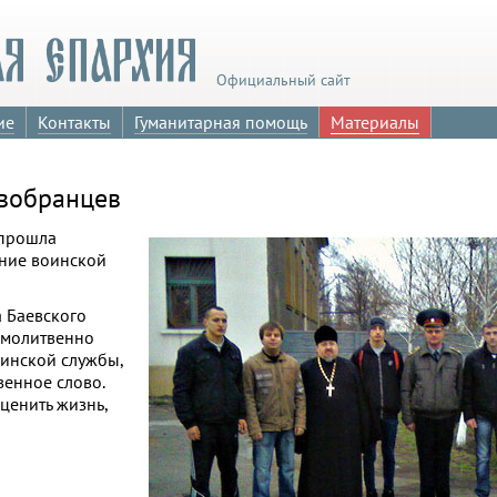
Официальный сайт
ие
Контакты
Гуманитарная помощь
Материалы
овобранцев
 прошла
ение воинской
а Баевского
 молитвенно
оинской службы,
венное слово.
ценить жизнь,