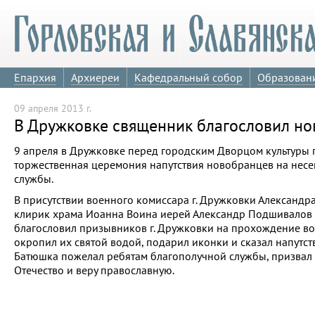
Епархия
Архиереи
Кафедральный собор
Образован
09 апреля 2013 г.
В Дружковке священник благословил н
9 апреля в Дружковке перед городским Дворцом культуры
торжественная церемония напутствия новобранцев на нес
службы.
В присутствии военного комиссара г. Дружковки Александр
клирик храма Иоанна Воина иерей Александр Подшивалов
благословил призывников г. Дружковки на прохождение в
окропил их святой водой, подарил иконки и сказал напутст
Батюшка пожелал ребятам благополучной службы, призвал 
Отечество и веру православную.