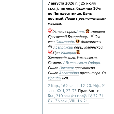
7 августа 2026 г. ( 25 июля
ст.ст.), пятница. Седмица 10-я
по Пятидесятнице. День
постный.
Пища с растительным
маслом.
Успение прав.
Анны
, матери
Пресвятой Богородицы.
Свв.
жен
Олимпиады
диакониссы
и
Евпраксии
девы, Тавеннской.
Прп.
Макария
Желтоводского, Унженского.
Память
V Вселенского Собора
.
Сщмч.
Николая
пресвитера.
Сщмч.
Александра
пресвитера. Св.
Ираиды
исп.
2 Кор., 169 зач., I, 12-20.
Мф., 91
зач., XXII, 23-33.
Прав. Анны:
Гал., 210 зач. (от полу́), IV, 22-31.
Лк., 36 зач., VIII, 16-21.