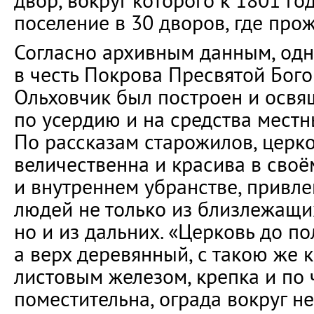
двор, вокруг которого к 1801 го
поселение в 30 дворов, где про
Согласно архивным данным, од
в честь Покрова Пресвятой Бог
Ольховчик был построен и освя
по усердию и на средства местн
По рассказам старожилов, церк
величественна и красива в сво
и внутреннем убранстве, привл
людей не только из близлежащих
но и из дальних. «Церковь до п
а верх деревянный, с такою же 
листовым железом, крепка и по
поместительна, ограда вокруг н