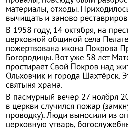
материалы, отходы. Приходилось
вычищать и заново реставриров
В 1958 году, 14 октября, на пре
церковной общиной села Пелаг
пожертвована икона Покрова П
Богородицы. Вот уже 58 лет Мат
простирает Свой Покров над жи
Ольховчик и города Шахтёрск. Э
святыня храма.
В пасмурный вечер 27 ноября 20
в церкви случился пожар (замкн
проводку). Люди выносили из ог
церковную утварь, богослужебны