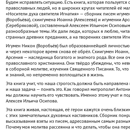
Будем исправлять ситуацию. Есть книга, которая пользуется
православных людей, но в широких кругах читателей её мал
«Носители духа святителя Игнатия» — сборник писем игуме
(Воробьёва), схиигумена Иоанна (Алексеева) и игумении Ар
(Серебряковой), составленный Алексеем Ильичом Осиповым.
разнообразные темы. Их дали люди, которых я люблю, чита
странных древних преданиях, а на творениях святителя Игна
Игумен Никон (Воробьёв) был образованнейшей личностью 
и через некоторое время снова её обрёл. Схиигумен Иоанн, 
Арсения — наследница богатого и знатного рода. Все они оч
православного христианина. Они твёрдо убеждены, что не
в соборной молитве, изучения Священного Писания. То, что
и знаний, но непременно воплощаться в жизнь.
Эта книга учит, что наша строгость должна быть направлен
и наша задача — понять это. Как говорил митрополит Антон
мы должны научить его чувствовать. Именно этому учат и п
Алексея Ильича Осипова.
Эта книга живая, настоящая, её герои кажутся очень близки
с этих замечательных духовных наставников. Сборник понр
высказывания взяты из писем, адресованным самым разным 
Почему моя молитва рассеянна и что делать, чтобы она пер