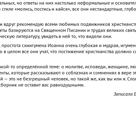
альных, но ответы на них настолько неформальные и основател
тиле «молись, постись и кайся», все они нестандартные, глуб
 — и вдруг рекомендую всеми любимых подвижников христианст
оветы базируются на Священном Писании и трудах великих свят
ескую литературу, увидеть в ней то, что видели они.
простота схиигумена Иоанна очень глубокая и мудрая, игуме
 в целом все они учат, что постижение христианства должно 
акой-то определённой теме: о молитве, исповеди, женщине, л
енты, которые рассказывают о соблазнах и сомнениях в вере э
й — это не безгрешный человек, но такой же, как вы или я. Сл
 сборник не оставит вас равнодушными.
Записала 