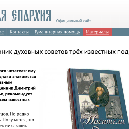
Официальный сайт
ие
Контакты
Гуманитарная помощь
Материалы
орник духовных советов трёх известных по
ого читателя: ему
днако знакомство
лезным
ященник Димитрий
е, рекомендует
сем известных
тцов. Но редко
. Получается, что
к не слышит.