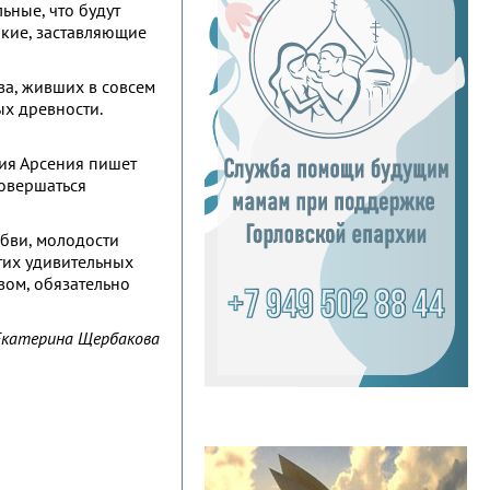
ьные, что будут
окие, заставляющие
ва, живших в совсем
ых древности.
ния Арсения пишет
совершаться
юбви, молодости
тих удивительных
овом, обязательно
Екатерина Щербакова