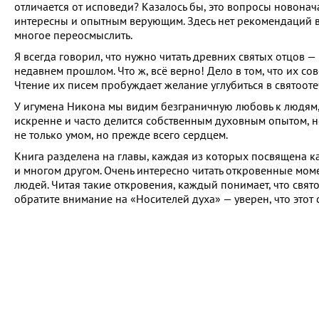
отличается от исповеди? Казалось бы, это вопросы новонач
интересны и опытным верующим. Здесь нет рекомендаций в с
многое переосмыслить.
Я всегда говорил, что нужно читать древних святых отцов
недавнем прошлом. Что ж, всё верно! Дело в том, что их с
Чтение их писем пробуждает желание углубиться в святоотеч
У игумена Никона мы видим безграничную любовь к людям, 
искренне и часто делится собственным духовным опытом, но
не только умом, но прежде всего сердцем.
Книга разделена на главы, каждая из которых посвящена к
и многом другом. Очень интересно читать откровенные мом
людей. Читая такие откровения, каждый понимает, что свято
обратите внимание на «Носителей духа» — уверен, что этот