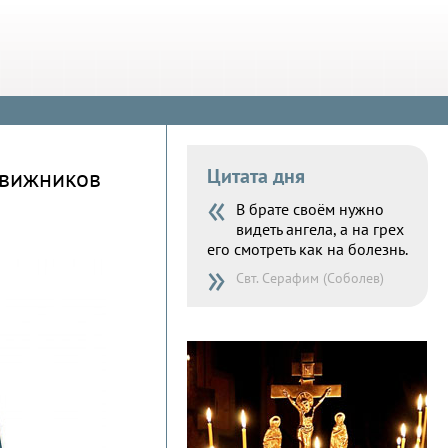
движников
Цитата дня
«
В брате своём нужно
видеть ангела, а на грех
его смотреть как на болезнь.
»
Свт. Серафим (Соболев)