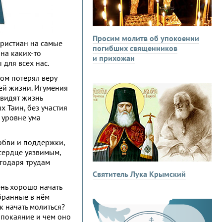
Просим молитв об упокоении
христиан на самые
погибших священников
на каких-то
и прихожан
 для всех нас.
ом потерял веру
оей жизни. Игумения
 видят жизнь
 Таин, без участия
 уровне ума
любви и поддержки,
 сердце уязвимым,
агодаря трудам
Святитель Лука Крымский
ень хорошо начать
обранные в нём
 начать молиться?
 покаяние и чем оно