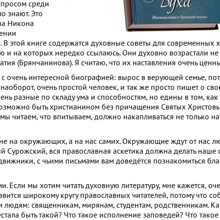
 спросом среди
о знают. Это
на Никона
сении
 В этой книге содержатся духовные советы для современных 
ю и на которых нередко ссылаюсь. Они духовно возрастали не 
тия (Брянчанинова). Я считаю, что их наставления очень ценны
с очень интересной биографией: вырос в верующей семье, пот
наоборот, очень простой человек, и так же просто пишет о св
ень разные по складу ума и способностям, но едины в том, как
возможно быть христианином без причащения Святых Христовых
 мы читаем, что впитываем, должно накапливаться не только на
а не на окружающих, а на нас самих. Окружающие ждут от нас 
ий Сурожский, вся православная аскетика должна делать наше
одвижники, с чьими письмами вам доведётся познакомиться бл
ми. Если мы хотим читать духовную литературу, мне кажется, оч
авится широкому кругу православных читателей, потому что с
людям: священникам, мирянам, студентам, родственникам. Как
естала быть такой? Что такое исполнение заповедей? Что такое