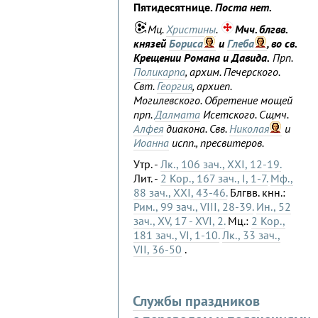
Пятидесятнице.
Поста нет.
Мц.
Христины
.
Мчч. блгвв.
князей
Бориса
и
Глеба
, во св.
Крещении Романа и Давида.
Прп.
Поликарпа
, архим. Печерского.
Свт.
Георгия
, архиеп.
Могилевского. Обретение мощей
прп.
Далмата
Исетского. Сщмч.
Алфея
диакона. Свв.
Николая
и
Иоанна
испп., пресвитеров.
Утр. -
Лк., 106 зач., XXI, 12-19.
Лит. -
2 Кор., 167 зач., I, 1-7.
Мф.,
88 зач., XXI, 43-46.
Блгвв. кнн.:
Рим., 99 зач., VIII, 28-39.
Ин., 52
зач., XV, 17 - XVI, 2.
Мц.:
2 Кор.,
181 зач., VI, 1-10.
Лк., 33 зач.,
VII, 36-50
.
Службы праздников