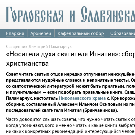
Епархия
Архиереи
Кафедральный собор
Образован
Священник Димитрий Паламарчук
«Носители духа святителя Игнатия»: сб
христианства
Совет читать святых отцов нередко отпугивает неискушённ
представляются мудрёные словеса и непонятные тексты. О
со святоотеческой литературой может быть приятным, по
и поучительным — если подобрать правильные книги. Св
Паламарчук, настоятель
Николаевского храма
с. Криворожь
сборник, составленный Алексеем Ильичом Осиповым из пи
последователей святителя Игнатия (Брянчанинова).
Часто доводится слышать советы, что нужно читать святых о
когда упоминают, кого именно читать и какие книги выбрать
никаких конкретных рекомендаций интересующийся челове