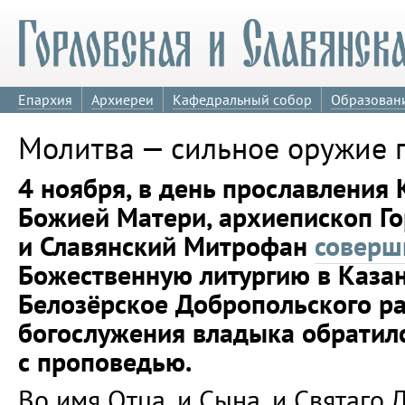
Епархия
Архиереи
Кафедральный собор
Образован
Молитва — сильное оружие 
4 ноября, в день прославления
Божией Матери, архиепископ Г
и Славянский Митрофан
соверш
Божественную литургию в Казан
Белозёрское Добропольского ра
богослужения владыка обратил
с проповедью.
Во имя Отца, и Сына, и Святаго 