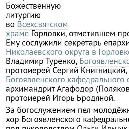
Божественную
литургию
во
Всехсвятском
храме
Горловки, отметившем пр
Ему сослужили секретарь епарх
Николаевского округа в Горловк
Владимир Туренко,
Богоявленско
протоиерей Сергий Книгницкий,
Богоявленского кафедрального 
архимандрит Агафодор (Поляков
протоиерей Игорь Бродяной.
За богослужением пел молодёж
хор Богоявленского кафедральн
под руководством Ольги Ильчук.