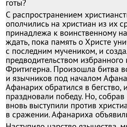
готы?
С распространением христианст
ополчились на христиан из их ср
принадлежа к воинственному нар
ждать, пока память о Христе ун
с последним мучеником, и созда
предводительством избранного
Фритигерна. Произошла битва в
и язычников под началом Афана
Афанарих обратился в бегство, 
праздновали победу. Но, собрав
вновь выступили против христи
в сражении. Афанариха объявили
Наступило царство язычества, м