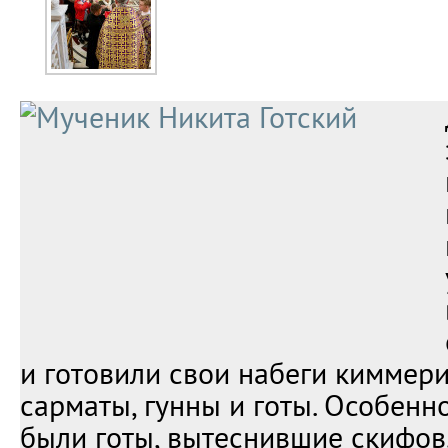
и готовили свои набеги киммери
сарматы, гунны и готы. Особен
были готы, вытеснившие скифов