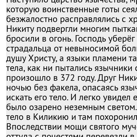
которую воинственные готы сея
безжалостно расправлялись с х
Никиту подвергли многим пытк
бросили в огонь. Господь уберёг
страдальца от невыносимой бол
душу Христу, а языки пламени та
тела, как ни пытались язычники 
произошло в 372 году. Друг Ник
ночью без факела, опасаясь язы
искать его тело. И легко увидел е
было озарено неземным светом.
тело в Киликию и там похоронил
Впоследствии мощи святого му
оттуда с почестями перевезли в