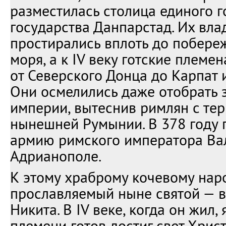
разместилась столица единого г
государства Данпарстад. Их влад
простирались вплоть до побере
моря, а к IV веку готские племе
от Северского Донца до Карпат 
Они осмелились даже отобрать 
империи, вытеснив римлян с те
нынешней Румынии. В 378 году 
армию римского императора Вал
Адрианополе.
К этому храброму кочевому нар
прославляемый ныне святой — 
Никита. В IV веке, когда он жил,
племени готов достиг свет Христ