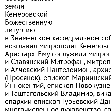
земли
Кемеровской
Божественную
литургию
в Знаменском кафедральном со
возглавил митрополит Кемеровс
Аристарх. Ему сослужили митро
и Славянский Митрофан, митроп
и Алчевский Пантелеимон, архи
(Просянок), епископ Мариински
Иннокентий, епископ Новокузне
и Таштагольский Владимир, вик
епархии епископ Гурьевский Да
многочисленное духовенство, 