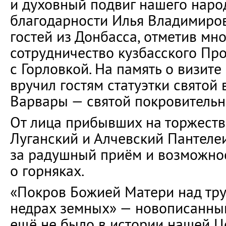
и духовный подвиг нашего наро
благодарности Илья Владимиров
гостей из Донбасса, отметив мн
сотрудничество кузбасского Пр
с Горловкой. На память о визите
вручил гостям статуэтки святой
Варвары — святой покровительн
От лица прибывших на торжеств
Луганский и Алчевский Пантеле
за радушный приём и возможнос
о горняках.
«Покров Божией Матери над т
недрах земных» — новописанный
ещё не было в истории нашей Ц