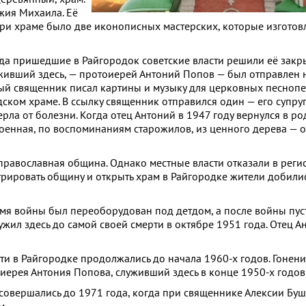
жия Михаила. Её
При храме было две иконописных мастерских, которые изготов
гда пришедшие в Райгородок советские власти решили её закры
уживший здесь, — протоиерей Антоний Попов — был отправлен 
ивый священник писал картины и музыку для церковных песнопе
дском храме. В ссылку священник отправился один — его супруг
ла от болезни. Когда отец Антоний в 1947 году вернулся в ро
оенная, по воспоминаниям старожилов, из ценного дерева — о
православная община. Однако местные власти отказали в рег
рировать общину и открыть храм в Райгородке жители добились
мя войны был переоборудован под детдом, а после войны пус
ил здесь до самой своей смерти в октябре 1951 года. Отец А
и в Райгородке продолжались до начала 1960-х годов. Гонен
ерея Антония Попова, служивший здесь в конце 1950-х годов
вершались до 1971 года, когда при священнике Алексии Буше