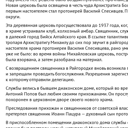
Новая церковь была освящена в честь чуда Архистратига Бо
первым настоятелем стал протоиерей Василий Спесивцев. 
округи.
Эта деревянная церковь просуществовала до 1937 года, ко
в храме устраивали клуб, колхозный амбар. Священник, сл
в далекий город Бийск Алтайского края. В ссылке талантл
тропаря Архистратигу Михаилу до сих пор звучит в райгоро
настоятеля храма протоиерея Василия Спесивцева, рано умер
уже не было: во время войны Михайловская церковь, постр
была взорвана, а затем разобрана на материал.
С возвращением священника в Райгородке вновь возникла 
и запрещали проводить богослужения. Разрешения зарегист
к которому отправили делегацию.
Службы велись в бывшем диаконском доме, который во вре
Антоний Попов был любим своими прихожанами. Он прослуж
похоронен в церковном дворе своего нового храма.
Преследования прихожан и священников от советской власт
претерпел священник Иоанн Пацура — духовный сын протои
В приспособленном помещении диаконского дома службы со