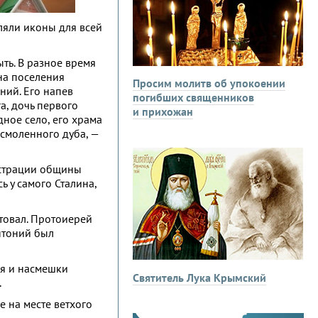
ляли иконы для всей
ть. В разное время
на поселения
Просим молитв об упокоении
ний. Его напев
погибших священников
а, дочь первого
и прихожан
дное село, его храма
смоленного дуба, —
истрации общины
 у самого Сталина,
товал. Протоиерей
нтоний был
ия и насмешки
Святитель Лука Крымский
.
 на месте ветхого