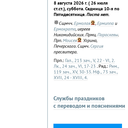
8 августа 2026 г. ( 26 июля
ст.ст.), суббота. Седмица 10-я по
Пятидесятнице.
Поста нет.
Сщмчч.
Ермолая
,
Ермиппа
и
Ермократа
, иереев
Никомидийских. Прмц.
Параскевы
.
Прп.
Моисея
Угрина,
Печерского. Сщмч.
Сергия
пресвитера.
Прп.:
Гал., 213 зач., V, 22 - VI, 2.
Лк., 24 зач., VI, 17-23
. Ряд.:
Рим.,
119 зач., XV, 30-33.
Мф., 73 зач.,
XVII, 24 - XVIII, 4.
Службы праздников
с переводом и пояснениями