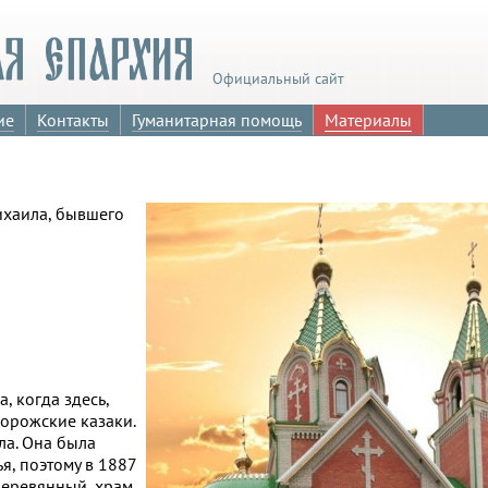
Официальный сайт
ие
Контакты
Гуманитарная помощь
Материалы
ихаила, бывшего
, когда здесь,
порожские казаки.
ла. Она была
я, поэтому в 1887
деревянный, храм.