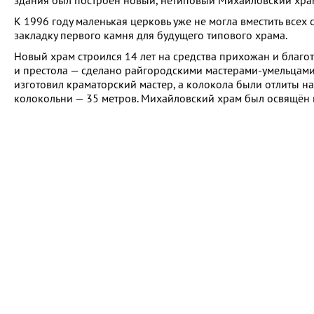
здания был построен новый, нетиповый Михайловский хра
К 1996 году маленькая церковь уже не могла вместить всех
закладку первого камня для будущего типового храма.
Новый храм строился 14 лет на средства прихожан и благот
и престола — сделано райгородскими мастерами-умельцами
изготовил краматорский мастер, а колокола были отлиты на
колокольни — 35 метров. Михайловский храм был освящён в