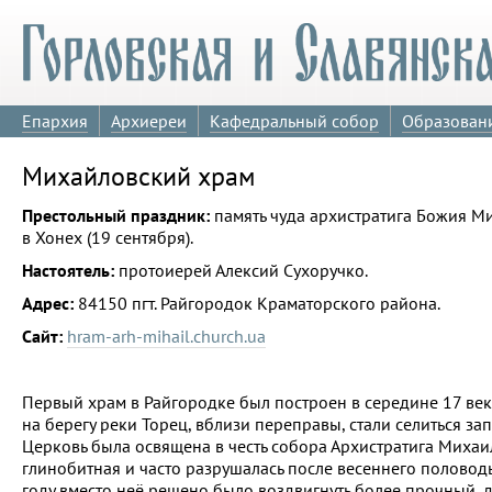
Епархия
Архиереи
Кафедральный собор
Образован
Михайловский храм
Престольный праздник:
память чуда архистратига Божия М
в Хонех (19 сентября).
Настоятель:
протоиерей Алексий Сухоручко.
Адрес:
84150 пгт. Райгородок Краматорского района.
Сайт:
hram-arh-mihail.church.ua
Первый храм в Райгородке был построен в середине 17 века
на берегу реки Торец, вблизи переправы, стали селиться за
Церковь была освящена в честь собора Архистратига Михаи
глинобитная и часто разрушалась после весеннего половодь
году вместо неё решено было воздвигнуть более прочный, 