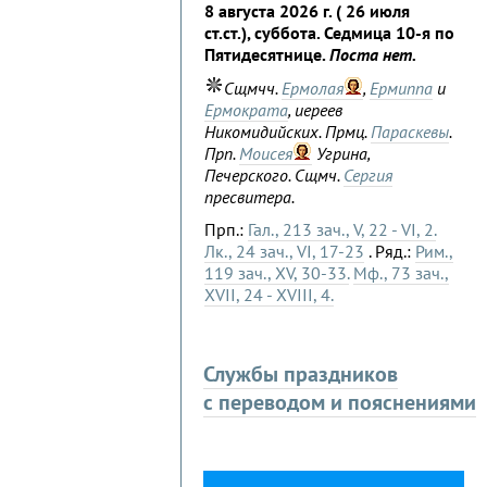
8 августа 2026 г. ( 26 июля
ст.ст.), суббота. Седмица 10-я по
Пятидесятнице.
Поста нет.
Сщмчч.
Ермолая
,
Ермиппа
и
Ермократа
, иереев
Никомидийских. Прмц.
Параскевы
.
Прп.
Моисея
Угрина,
Печерского. Сщмч.
Сергия
пресвитера.
Прп.:
Гал., 213 зач., V, 22 - VI, 2.
Лк., 24 зач., VI, 17-23
. Ряд.:
Рим.,
119 зач., XV, 30-33.
Мф., 73 зач.,
XVII, 24 - XVIII, 4.
Службы праздников
с переводом и пояснениями