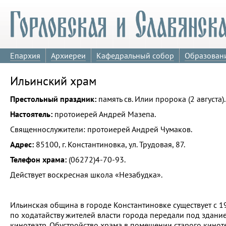
Епархия
Архиереи
Кафедральный собор
Образован
Ильинский храм
Престольный праздник:
память св. Илии пророка (2 августа).
Настоятель:
протоиерей Андрей Мазепа.
Священнослужители: протоиерей Андрей Чумаков.
Адрес:
85100, г. Константиновка, ул. Трудовая, 87.
Телефон храма:
(06272)4-70-93.
Действует воскресная школа «Незабудка».
Ильинская община в городе Константиновке существует с 19
по ходатайству жителей власти города передали под здан
кинотеатр. Обустройство храма в помещении старого кинот