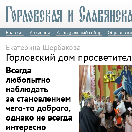
Епархия
Архиереи
Кафедральный собор
Образован
Екатерина Щербакова
Горловский дом просветител
Всегда
любопытно
наблюдать
за становлением
чего-то доброго,
однако не всегда
интересно