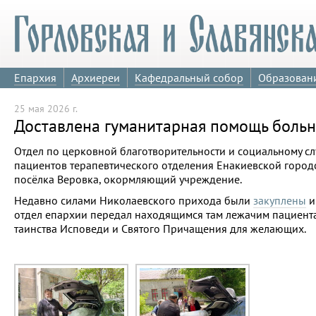
Епархия
Архиереи
Кафедральный собор
Образован
25 мая 2026 г.
Доставлена гуманитарная помощь больн
Отдел по церковной благотворительности и социальному с
пациентов терапевтического отделения Енакиевской город
посёлка Веровка, окормляющий учреждение.
Недавно силами Николаевского прихода были
закуплены
и
отдел епархии передал находящимся там лежачим пациента
таинства Исповеди и Святого Причащения для желающих.