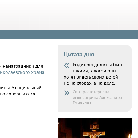
Цитата дня
«
Родители должны быть
и наматрацники для
такими, какими они
иколаевского храма
хотят видеть своих детей —
не на словах, а на деле.
»
ицы. А социальный
Св. страстотерпица
рно совершаются
императрица Александра
Романова