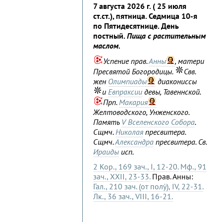
7 августа 2026 г. ( 25 июля
ст.ст.), пятница. Седмица 10-я
по Пятидесятнице. День
постный.
Пища с растительным
маслом.
Успение прав.
Анны
, матери
Пресвятой Богородицы.
Свв.
жен
Олимпиады
диакониссы
и
Евпраксии
девы, Тавеннской.
Прп.
Макария
Желтоводского, Унженского.
Память
V Вселенского Собора
.
Сщмч.
Николая
пресвитера.
Сщмч.
Александра
пресвитера. Св.
Ираиды
исп.
2 Кор., 169 зач., I, 12-20.
Мф., 91
зач., XXII, 23-33.
Прав. Анны:
Гал., 210 зач. (от полу́), IV, 22-31.
Лк., 36 зач., VIII, 16-21.