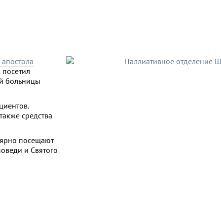
 апостола
 посетил
й больницы
циентов.
также средства
лярно посещают
поведи и Святого