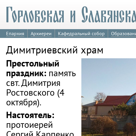
Епархия
Архиереи
Кафедральный собор
Образован
Димитриевский храм
Престольный
праздник:
память
свт. Димитрия
Ростовского (4
октября).
Настоятель:
протоиерей
Сергий Карпенко.