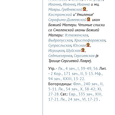
Иоанна
,
Иоанна
,
Иоанна
и мц.
Мавры
.
Гребневской
,
Костромской
и"Умиление"
Серафимо-Дивеевской
икон
Божией Матери. Чтимые списки
со Смоленской иконы Божией
Матери:
Устюженская
,
Выдропусская
,
Христофоровская
,
Супрасльская
,
Югская
,
Игрицкая
,
Шуйская
,
Седмиезерная
,
Сергиевская
(в
Троице-Сергиевой Лавре).
Утр. -
Лк., 4 зач., I, 39-49, 56.
Лит.
-
2 Кор., 171 зач., II, 3-15.
Мф.,
94 зач., XXIII, 13-22.
Богородицы:
Флп., 240 зач., II,
5-11.
Лк., 54 зач., X, 38-42; XI,
27-28.
Свт.:
Евр., 335 зач., XIII,
17-21.
Лк., 24 зач., VI, 17-23
.