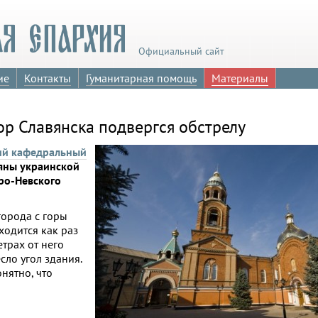
Официальный сайт
ие
Контакты
Гуманитарная помощь
Материалы
р Славянска подвергся обстрелу
ий кафедральный
яны украинской
ро-Невского
города с горы
одится как раз
етрах от него
сло угол здания.
нятно, что