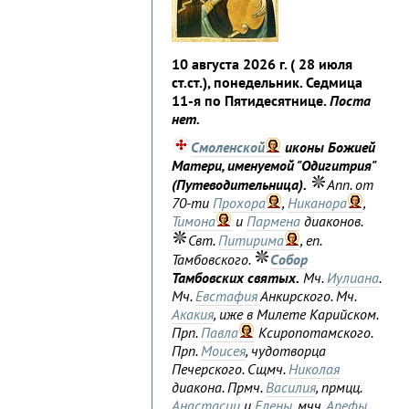
10 августа 2026 г. ( 28 июля
ст.ст.), понедельник. Седмица
11-я по Пятидесятнице.
Поста
нет.
Смоленской
иконы Божией
Матери, именуемой "Одигитрия"
(Путеводительница).
Апп. от
70-ти
Прохора
,
Никанора
,
Тимона
и
Пармена
диаконов.
Свт.
Питирима
, еп.
Тамбовского.
Собор
Тамбовских святых.
Мч.
Иулиана
.
Мч.
Евстафия
Анкирского. Мч.
Акакия
, иже в Милете Карийском.
Прп.
Павла
Ксиропотамского.
Прп.
Моисея
, чудотворца
Печерского. Сщмч.
Николая
диакона. Прмч.
Василия
, прмцц.
Анастасии
и
Елены
, мчч.
Арефы
,