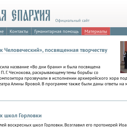
Официальный сайт
ие
Контакты
Гуманитарная помощь
Материалы
к Человеческий», посвященная творчеству
сила название «Во дни брани» и была посвящена
. Г. Чеснокова, раскрывающему темы борьбы со
 композитора прозвучали в исполнении архиерейского хора по
еатра Алины Яровой. В программе также были даны ответы на
х школ Горловки
лей воскресных школ Горловки. Возглавил его протоиерей Ио