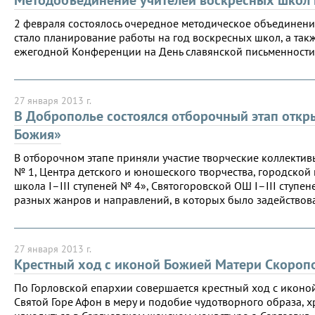
2 февраля состоялось очередное методическое объединени
стало планирование работы на год воскресных школ, а так
ежегодной Конференции на День славянской письменности 
27 января 2013 г.
В Доброполье состоялся отборочный этап откр
Божия»
В отборочном этапе приняли участие творческие коллекти
№ 1, Центра детского и юношеского творчества, городско
школа I–III ступеней № 4», Святогоровской ОШ I–III ступе
разных жанров и направлений, в которых было задействова
27 января 2013 г.
Крестный ход с иконой Божией Матери Скороп
По Горловской епархии совершается крестный ход с икон
Святой Горе Афон в меру и подобие чудотворного образа, х