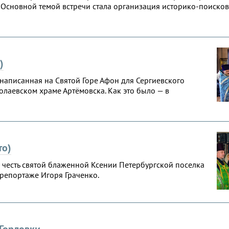
. Основной темой встречи стала организация историко-поиско
)
аписанная на Святой Горе Афон для Сергиевского
лаевском храме Артёмовска. Как это было — в
то)
 честь святой блаженной Ксении Петербургской поселка
орепортаже Игоря Граченко.
Горловки