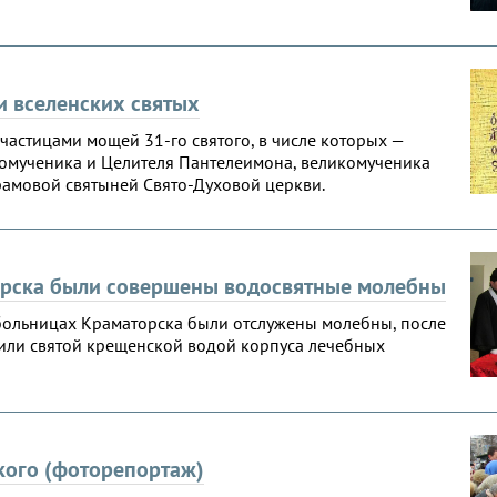
и вселенских святых
 частицами мощей 31-го святого, в числе которых —
омученика и Целителя Пантелеимона, великомученика
рамовой святыней Свято-Духовой церкви.
орска были совершены водосвятные молебны
больницах Краматорска были отслужены молебны, после
или святой крещенской водой корпуса лечебных
ского (фоторепортаж)