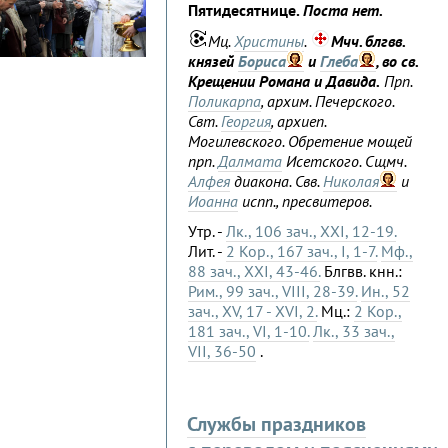
Пятидесятнице.
Поста нет.
Мц.
Христины
.
Мчч. блгвв.
князей
Бориса
и
Глеба
, во св.
Крещении Романа и Давида.
Прп.
Поликарпа
, архим. Печерского.
Свт.
Георгия
, архиеп.
Могилевского. Обретение мощей
прп.
Далмата
Исетского. Сщмч.
Алфея
диакона. Свв.
Николая
и
Иоанна
испп., пресвитеров.
Утр. -
Лк., 106 зач., XXI, 12-19.
Лит. -
2 Кор., 167 зач., I, 1-7.
Мф.,
88 зач., XXI, 43-46.
Блгвв. кнн.:
Рим., 99 зач., VIII, 28-39.
Ин., 52
зач., XV, 17 - XVI, 2.
Мц.:
2 Кор.,
181 зач., VI, 1-10.
Лк., 33 зач.,
VII, 36-50
.
Службы праздников