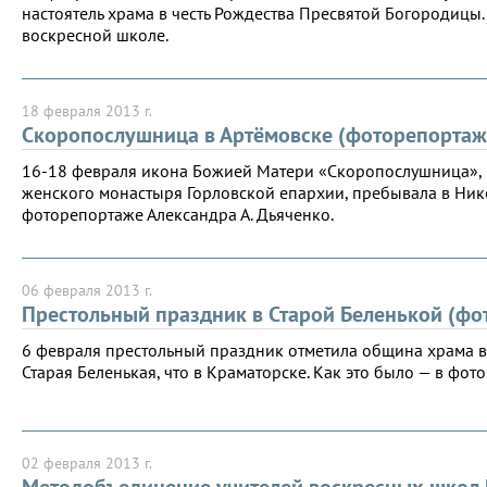
настоятель храма в честь Рождества Пресвятой Богородицы
воскресной школе.
18 февраля 2013 г.
Скоропослушница в Артёмовске (фоторепортаж
16-18 февраля икона Божией Матери «Скоропослушница», н
женского монастыря Горловской епархии, пребывала в Нико
фоторепортаже Александра А. Дьяченко.
06 февраля 2013 г.
Престольный праздник в Старой Беленькой (фо
6 февраля престольный праздник отметила община храма в
Старая Беленькая, что в Краматорске. Как это было — в фот
02 февраля 2013 г.
Методобъединение учителей воскресных школ 