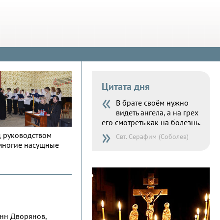
Цитата дня
«
В брате своём нужно
видеть ангела, а на грех
его смотреть как на болезнь.
»
д руководством
Свт. Серафим (Соболев)
 многие насущные
анн Дворянов,