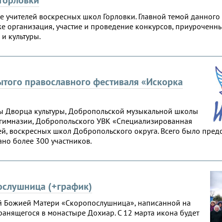
е учителей воскресных школ Горловки. Главной темой данног
же организация, участие и проведение конкурсов, приурочен
и культуры.
ытого православного фестиваля «Искорка
вы Дворца культуры, Добропольской музыкальной школы
й гимназии, Добропольского УВК «Специализированная
ней, воскресных школ Добропольского округа. Всего было пре
но более 300 участников.
ослушница (+график)
ой Божией Матери «Скоропослушница», написанной на
ранящегося в монастыре Дохиар. С 12 марта икона будет