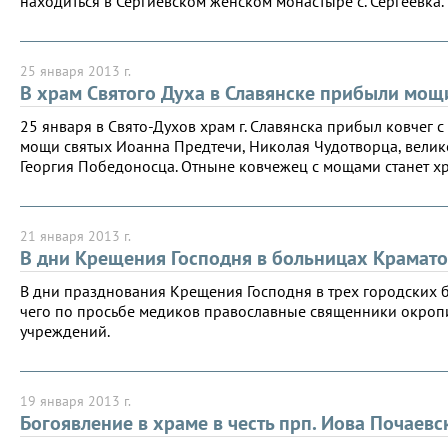
находиться в Сергиевском женском монастыре с. Сергеевка.
25 января 2013 г.
В храм Святого Духа в Славянске прибыли мощ
25 января в Свято-Духов храм г. Славянска прибыл ковчег с
мощи святых Иоанна Предтечи, Николая Чудотворца, велик
Георгия Победоносца. Отныне ковчежец с мощами станет х
21 января 2013 г.
В дни Крещения Господня в больницах Крамат
В дни празднования Крещения Господня в трех городских 
чего по просьбе медиков православные священники окроп
учреждений.
19 января 2013 г.
Богоявление в храме в честь прп. Иова Почаев