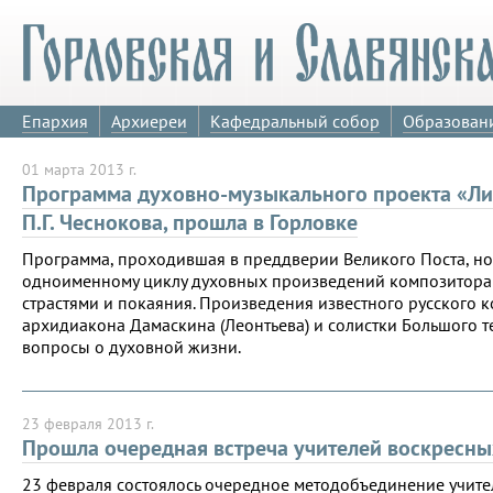
Епархия
Архиереи
Кафедральный собор
Образован
01 марта 2013 г.
Программа духовно-музыкального проекта «Ли
П.Г. Чеснокова, прошла в Горловке
Программа, проходившая в преддверии Великого Поста, но
одноименному циклу духовных произведений композитора П
страстями и покаяния. Произведения известного русского
архидиакона Дамаскина (Леонтьева) и солистки Большого т
вопросы о духовной жизни.
23 февраля 2013 г.
Прошла очередная встреча учителей воскресны
23 февраля состоялось очередное методобъединение учите